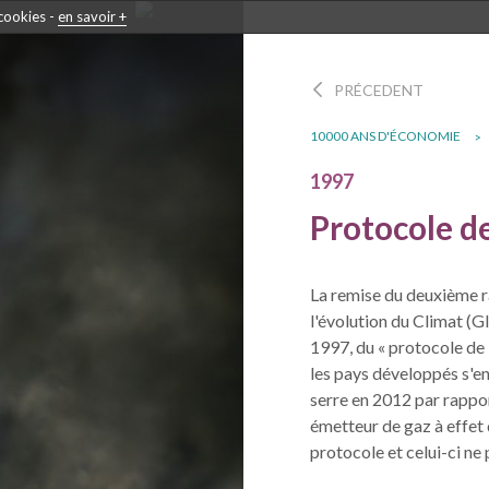
 cookies -
en savoir +
PRÉCEDENT
10000 ANS D'ÉCONOMIE
1997
Protocole d
La remise du deuxième 
l'évolution du Climat (G
1997, du « protocole de 
les pays développés s'en
serre en 2012 par rappor
émetteur de gaz à effet 
protocole et celui-ci ne