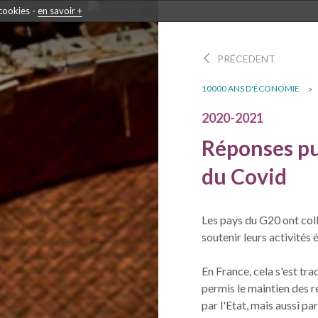
 cookies -
en savoir +
PRÉCEDENT
10000 ANS D'ÉCONOMIE
2020-2021
Réponses pub
du Covid
Les pays du G20 ont col
soutenir leurs activités
En France, cela s'est tra
permis le maintien des r
par l'Etat, mais aussi pa