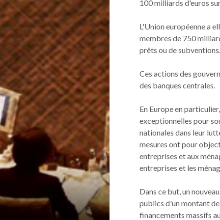
100 milliards d'euros sur
L'Union européenne a ell
membres de 750 milliard
prêts ou de subventions
Ces actions des gouvern
des banques centrales.
En Europe en particulier
exceptionnelles pour sou
nationales dans leur lut
mesures ont pour objecti
entreprises et aux ménage
entreprises et les ménag
Dans ce but, un nouveau
publics d'un montant de 
financements massifs au