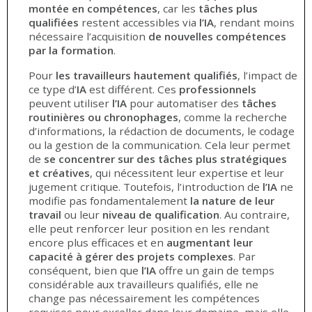
montée en compétences
, car les
tâches plus
qualifiées
restent accessibles via
l’IA
, rendant moins
nécessaire l’acquisition
de nouvelles compétences
par la formation
.
Pour
les travailleurs hautement qualifiés
, l’impact de
ce type d’
IA
est différent. Ces
professionnels
peuvent utiliser
l’IA
pour automatiser des
tâches
routinières ou chronophages
, comme la recherche
d’informations, la rédaction de documents, le codage
ou la gestion de la communication. Cela leur permet
de
se concentrer sur des tâches plus stratégiques
et créatives
, qui nécessitent leur expertise et leur
jugement critique. Toutefois, l’introduction de
l’IA
ne
modifie pas fondamentalement
la
nature de leur
travail
ou leur
niveau de qualification
. Au contraire,
elle peut renforcer leur position en les rendant
encore plus efficaces et en
augmentant leur
capacité à
gérer des projets complexes
. Par
conséquent, bien que
l’IA
offre un gain de temps
considérable aux travailleurs qualifiés, elle ne
change pas nécessairement les compétences
requises pour exceller dans leur domaine, mais elle