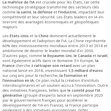
La maîtrise de l’IA
est cruciale pour les États, car cette
technologie stratégique transforme des secteurs clés
comme
la
santé
,
la
défense
et
l’industrie
, impactant leur
compétitivité et leur sécurité. Les États leaders en IA en
tireront des avantages économiques et géopolitiques
majeurs.
Les
États-Unis
et la
Chine
dominent actuellement le
développement et l’adoption de l’IA. La Chine représente
60% des investissements mondiaux entre 2013 et 2018 et
ambitionne de devenir le leader mondial d’ici 2030.
D’autres pays, comme
le
Royaume-Uni
,
le
Canada
et
Israël
,
sont également actifs dans ce domaine. En Europe,
la
France
cherche à
rattraper son retard
avec un plan
national lancé en 2018, investissant
1,5 milliard
d’euros
sur cinq ans pour la recherche,
la formation et
l’innovation en IA.
Ce plan inclut la création d’instituts
interdisciplinaires et un soutien accru à l’innovation. Outre
des initiatives françaises, telles que
le
comité pour l’IA
générative
(groupe d’experts lancé en septembre 2023
par le gouvernement français pour accélérer le
développement de l’IA en France), la France participe
également à des initiatives européennes, telles