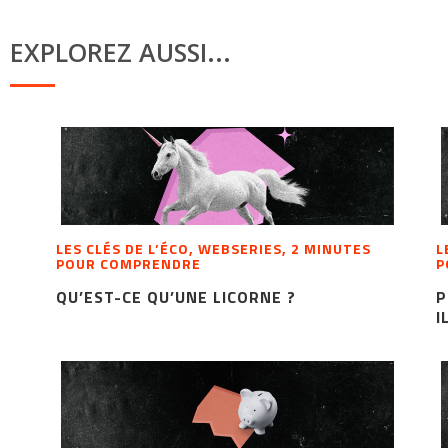
EXPLOREZ AUSSI...
LES CLÉS DE L’ÉCO, WEBSERIES, 2 MINUTES
L
POUR COMPRENDRE
P
QU’EST-CE QU’UNE LICORNE ?
P
I