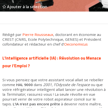
Groupes adultes
Groupes périscolaires
Groupes champ social
Visiteurs en situation de handicap
Professionnels du tourisme & CSE
Ajouter à la sélection
FR
EN
Rédigé par
Pierre Rousseaux
, doctorant en économie au
CREST (CNRS, Ecole Polytechnique, GENES) et Président
cofondateur et rédacteur en chef d’
Oeconomicus
L’Intelligence artificielle (IA) : Révolution ou Menace
pour l’Emploi ?
Si vous pensiez que votre assistant vocal allait se rebeller
comme
HAL 9000
dans
2001, l’Odyssée de l’espace
ou que
votre réfrigérateur intelligent allait lancer une révolution à
la
Terminator
, rassurez-vous ! La seule révolte en vue
pourrait venir de votre robot aspirateur coincé sur le
tapis.
L’IA n’est pas encore prête
à devenir notre maître,