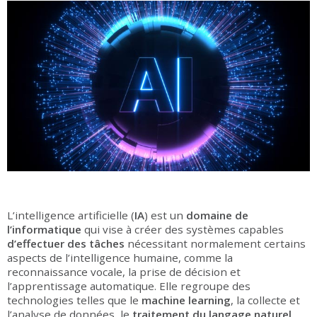
L’intelligence artificielle (
IA
) est un
domaine de
l’informatique
qui vise à créer des systèmes capables
d’effectuer des tâches
nécessitant normalement certains
aspects de l’intelligence humaine, comme la
reconnaissance vocale, la prise de décision et
l’apprentissage automatique. Elle regroupe des
technologies telles que le
machine learning
, la collecte et
l’analyse de données, le
traitement du langage naturel