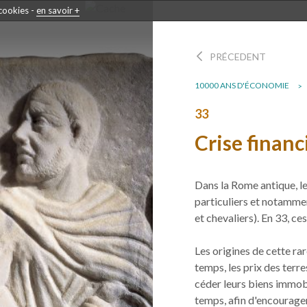
 cookies -
en savoir +
PRÉCEDENT
10000 ANS D'ÉCONOMIE
33
Crise finan
Dans la Rome antique, le
particuliers et notamme
et chevaliers). En 33, ces
Les origines de cette ra
temps, les prix des terr
céder leurs biens immob
temps, afin d'encourager