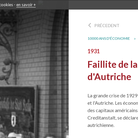
 cookies -
en savoir +
PRÉCEDENT
10000 ANS D'ÉCONOMIE
1931
Faillite de 
d'Autriche
La grande crise de 1929 
et l'Autriche. Les écon
des capitaux américains.
Creditanstalt, se déclar
autrichienne.