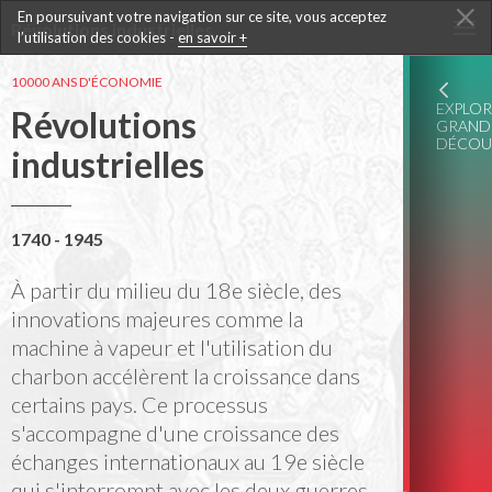
En poursuivant votre navigation sur ce site, vous acceptez
Révolutions industrielles
l’utilisation des cookies -
en savoir +
10000 ANS D'ÉCONOMIE
EXPLO
Révolutions
GRAND
DÉCOU
industrielles
1740 - 1945
À partir du milieu du 18e siècle, des
innovations majeures comme la
machine à vapeur et l'utilisation du
charbon accélèrent la croissance dans
certains pays. Ce processus
s'accompagne d'une croissance des
échanges internationaux au 19e siècle
qui s'interrompt avec les deux guerres