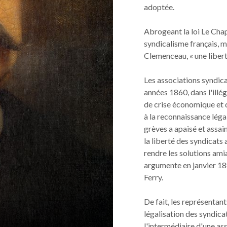
adoptée.
Abrogeant la loi Le Chap
syndicalisme français, m
Clemenceau, « une liberté
Les associations syndica
années 1860, dans l'illég
de crise économique et 
à la reconnaissance léga
grèves a apaisé et assa
la liberté des syndicats
rendre les solutions amia
argumente en janvier 188
Ferry.
De fait, les représenta
légalisation des syndicat
l'intermédiaire d'une as