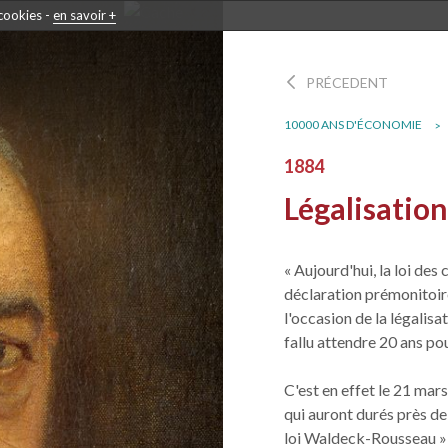
 cookies -
en savoir +
PRÉCEDENT
10000 ANS D'ÉCONOMIE
1884
Légalisation
« Aujourd'hui, la loi des
déclaration prémonitoire
l'occasion de la légalisat
fallu attendre 20 ans po
C'est en effet le 21 mar
qui auront durés près de 
loi Waldeck-Rousseau » d