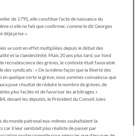
elier de 1791, elle constitue l'acte de naissance du
ême si elle ne fait que confirmer, comme le dit Georges
 déjà prise ».
les se sont en effet multipliées depuis le début des
alité et la clandestinité. Mais 20 ans plus tard, sur fond
de recrudescence des grèves, le contexte était favorable
le des syndicats : « De la même façon que la liberté des
ini en quelque sorte la grève, nous sommes convaincus que
 aura pour résultat de réduire le nombre de grèves, de
bles plus faciles et de favoriser les arbitrages »
4, devant les députés, le Président du Conseil Jules
nts du monde patronal eux-mêmes souhaitaient la
s car il leur semblait plus réaliste de passer par
sociation professionnelle pour négocier que d'essayer de