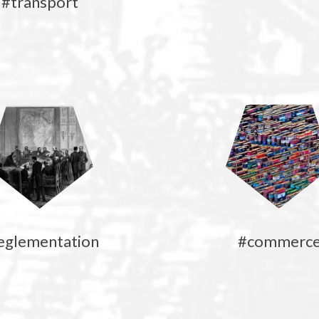
#transport
eglementation
#commerc