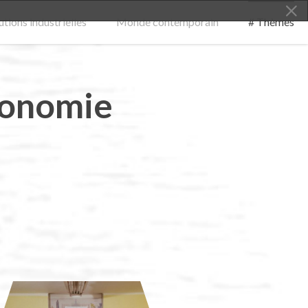
tions industrielles
Monde contemporain
# Thèmes
conomie