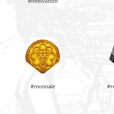
#innovation
#monnaie
#r