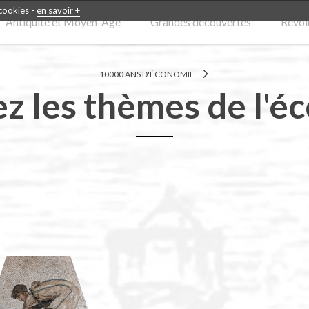
 cookies -
en savoir +
Antiquité et Moyen-Âge
Grandes découvertes
Révolu
10000 ANS D'ÉCONOMIE
ez les thèmes de l'é