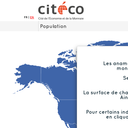
FR |
EN
Population
Les anamo
mont
Sé
La surface de chaq
Ain
Pour certains in
en cliqu