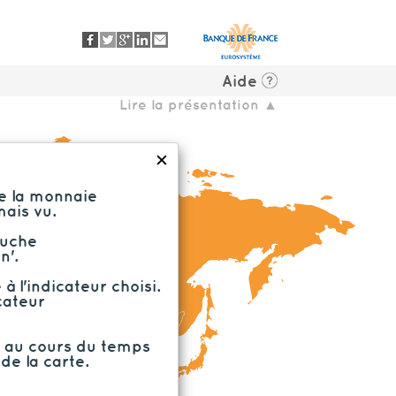
Aide
Lire la présentation ▲
✕
e la monnaie
ais vu.
auche
n'.
 l'indicateur choisi.
cateur
te au cours du temps
de la carte.