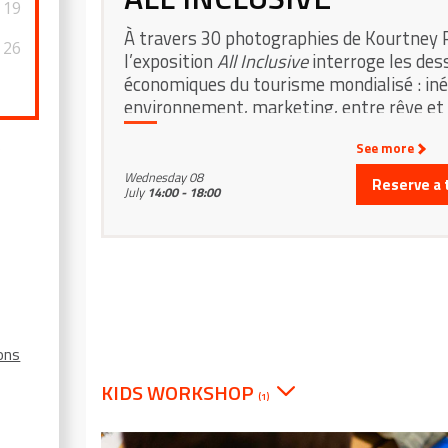
19
À travers 30 photographies de Kourtney 
26
l’exposition
All Inclusive
interroge les des
économiques du tourisme mondialisé : iné
environnement, marketing, entre rêve et r
0
See more
Wednesday 08
Reserve a 
July
14:00 - 18:00
ions
KIDS WORKSHOP
(1)