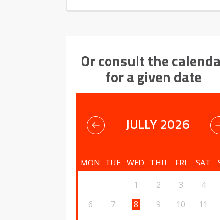
Or consult the calenda
for a given date
JULLY 2026
MON
TUE
WED
THU
FRI
SAT
1
2
3
4
6
7
8
9
10
11