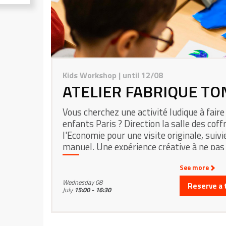
Kids Workshop
| until 12/08
ATELIER FABRIQUE TO
Vous cherchez une activité ludique à faire
enfants Paris ? Direction la salle des coffr
l'Economie pour une visite originale, suivie
manuel. Une expérience créative à ne pas
See more
Wednesday 08
Reserve a 
July
15:00 - 16:30