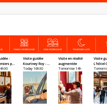
OUR
FAMILY WORKSHOP
KIDS WORKSHOP
THURSDAY LATE
uidée :
Visite guidée
Visite en réalité
Visite gu
miers pas
Kourtney Roy - All
augmentée
L'hôtel G
14h30
Today 16h30
Tomorrow 14h
Tomorr
nomie
Inclusive
un chât
plein Par