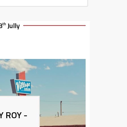
8
Jully
th
 ROY -