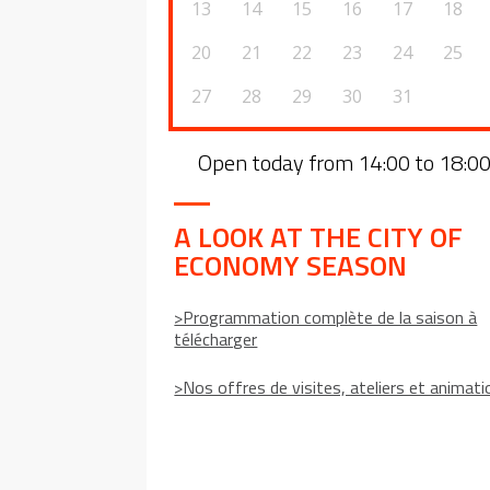
13
14
15
16
17
18
20
21
22
23
24
25
27
28
29
30
31
Open today from 14:00 to 18:0
A LOOK AT THE CITY OF
ECONOMY SEASON
>Programmation complète de la saison à
télécharger
>Nos offres de visites, ateliers et animat