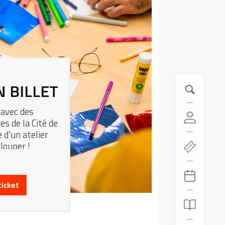
N BILLET
 avec des
es de la Cité de
 d'un atelier
 louper !
ticket