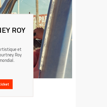
NEY ROY
rtistique et
Kourtney Roy
mondial.
ticket