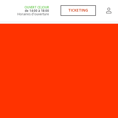
OUVERT CE JOUR
TICKETING
de
14:00
à
18:00
Horaires d'ouverture