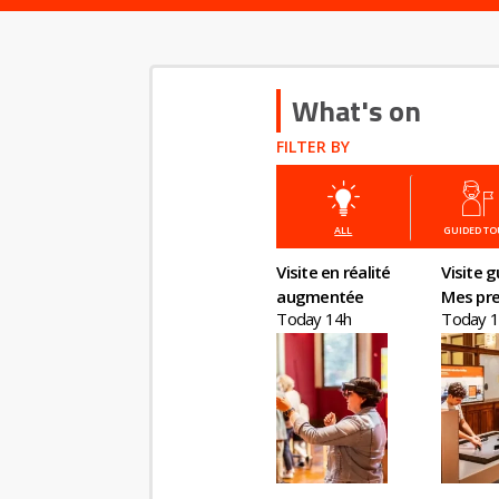
What's on
FILTER BY
ALL
GUIDED T
Visite en réalité
Visite g
augmentée
Mes pre
Today 14h
Today 
en éco