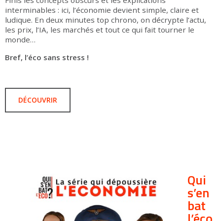
Finis les concepts obscurs et les explications
interminables : ici, l’économie devient simple, claire et
ludique. En deux minutes top chrono, on décrypte l’actu,
les prix, l’IA, les marchés et tout ce qui fait tourner le
monde…
Bref, l’éco sans stress !
DÉCOUVRIR
Qui
s’en
bat
l’éco