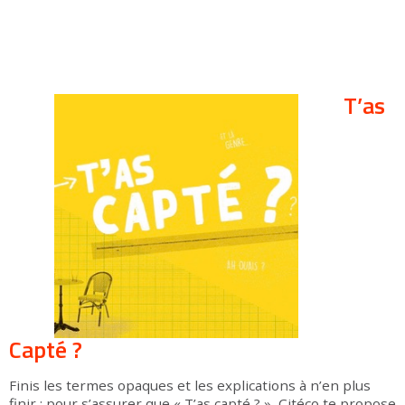
T’as
Capté ?
Finis les termes opaques et les explications à n’en plus
finir : pour s’assurer que « T’as capté ? », Citéco te propose