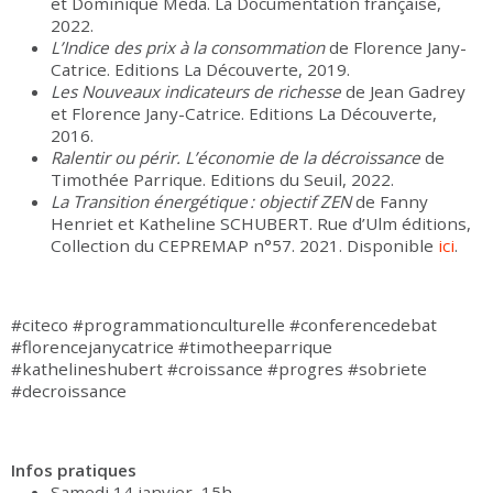
et Dominique Méda. La Documentation française,
2022.
L’Indice des prix à la consommation
de
Florence Jany-
Catrice. Editions La Découverte, 2019.
Les Nouveaux indicateurs de richesse
de Jean Gadrey
et Florence Jany-Catrice. Editions La Découverte,
2016.
Ralentir ou périr. L’économie de la décroissance
de
Timothée Parrique. Editions du Seuil, 2022.
La Transition énergétique : objectif ZEN
de
Fanny
Henriet et Katheline SCHUBERT. Rue d’Ulm éditions,
Collection du
CEPREMAP
n°57. 2021. Disponible
ici
.
#citeco #programmationculturelle #conferencedebat
#florencejanycatrice #timotheeparrique
#kathelineshubert #croissance #progres #sobriete
#decroissance
Infos pratiques
Samedi 14 janvier, 15h