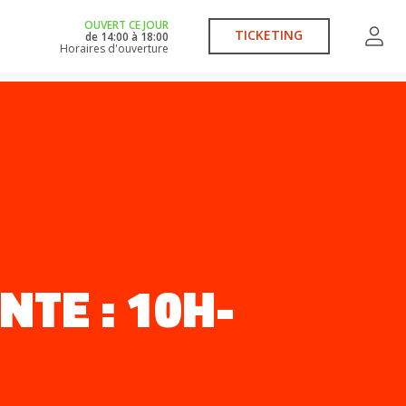
OUVERT CE JOUR
TICKETING
de
14:00
à
18:00
Horaires d'ouverture
TE : 10H-