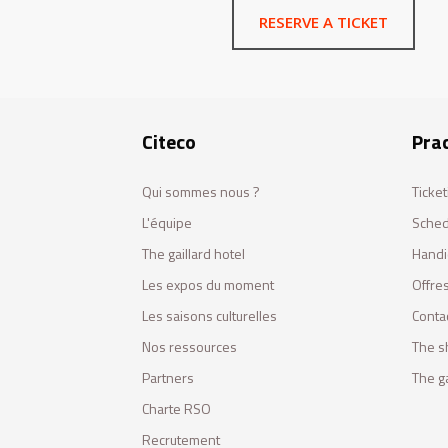
RESERVE A TICKET
Citeco
Prac
Qui sommes nous ?
Ticket
L'équipe
Sched
The gaillard hotel
Handi
Les expos du moment
Offres
Les saisons culturelles
Conta
Nos ressources
The s
Partners
The ga
Charte RSO
Recrutement