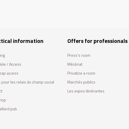
tical information
Offers for professionals
ing
Press's room
ule / Access
Mécénat
cap access
Privatize a room
 pour les relais du champ social
Marchés publics
ct
Les expos itinérantes
hop
illard pub