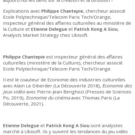
aujourd’hui les défis sur la création et la diffusion ?
Explications avec
Philippe Chantepie
,
chercheur associé
Ecole Polytechnique/Telecom Paris Tech/Orange,
inspecteur général des affaires culturelles au ministère de
la Culture et
Etienne Delegue
et
Patrick Kong A Siou
,
Analysts Market Strategy chez Ubisoft.
Philippe Chantepie
est inspecteur général des affaires
culturelles (ministère de la Culture), chercheur associé
Ecole Polytechnique/Telecom Paris Tech/Orange.
Il est le coauteur de Economie des industries culturelles
avec Alain Le Diberder (La Découverte 2018),
Economie des
jeux vidéo
avec Pierre-Jean Benghozi (Presses de Sciences
Po, 2019),
Economie du cinéma
avec Thomas Paris (La
Découverte, 2021).
Etienne Delegue
et
Patrick Kong A Siou
sont analystes
marché à Ubisoft. Ils y suivent les tendances du jeu vidéo