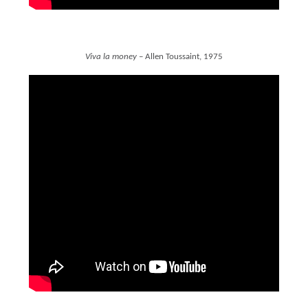
Viva la money
– Allen Toussaint, 1975