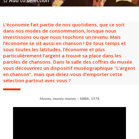
Add to selection
L’économie fait partie de nos quotidiens, que ce soit
dans nos modes de consommation, lorsque nous
investissons ou que nous touchons un revenu. Mais
l’économie se vit aussi en chanson ! De tous temps et
sous toutes les latitudes, l’économie et plus
particulièrement l’argent a trouvé sa place dans les
paroles de chansons. Dans la salle des coffres du musée
vous découvrirez un dispositif muséographique "L’argent
en chanson", mais que diriez-vous d’emporter cette
sélection partout avec vous ?
Money, money money
– ABBA, 1976