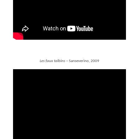
Les faux talbins
– Sanseverino, 2009