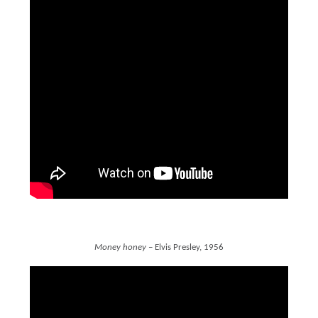
Money honey
– Elvis Presley, 1956