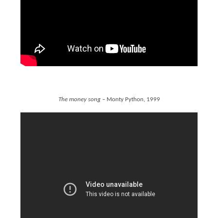
The money song
– Monty Python, 1999