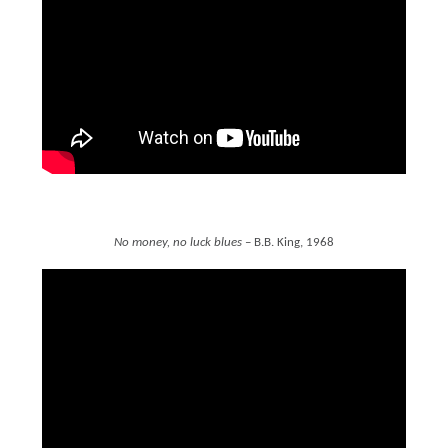
No money, no luck blues
– B.B. King, 1968