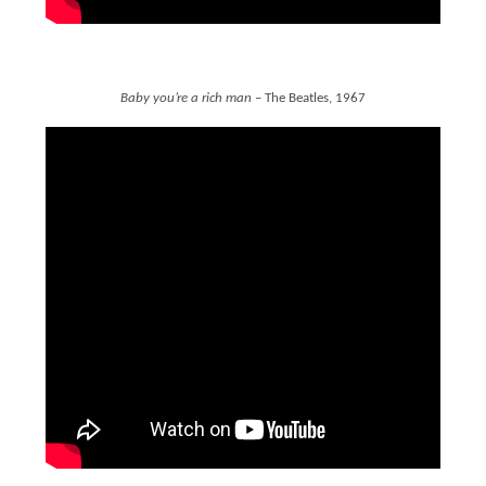
Baby you’re a rich man
– The Beatles, 1967