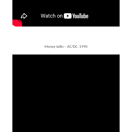
Money talks
– AC/DC, 1990