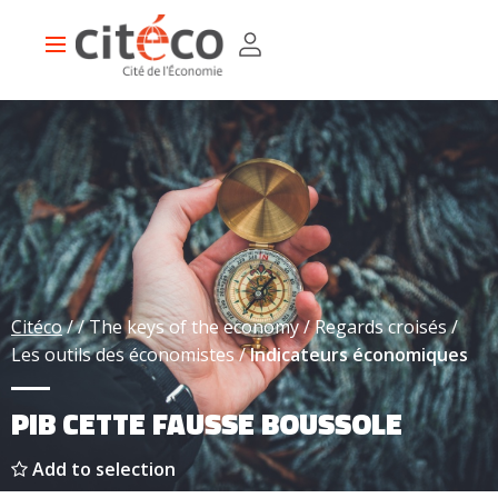
Skip
Cookies management panel
to
Main
main
navigation
content
Citéco
The keys of the economy
Regards croisés
Les outils des économistes
Indicateurs économiques
PIB CETTE FAUSSE BOUSSOLE
Add to selection