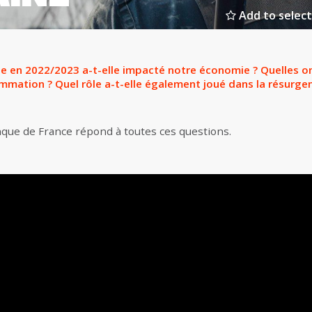
Add to select
 en 2022/2023 a-t-elle impacté notre économie ? Quelles on
mmation ? Quel rôle a-t-elle également joué dans la résurgenc
nque de France répond à toutes ces questions.