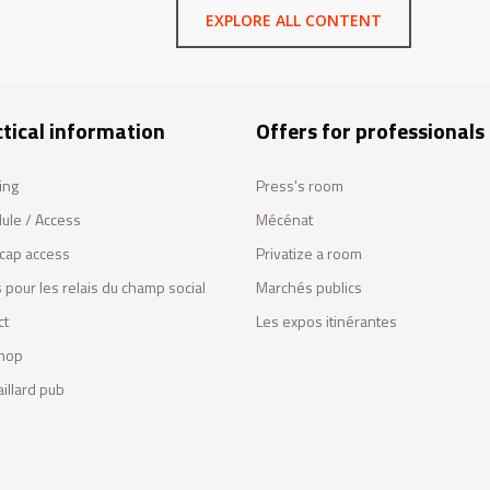
EXPLORE ALL CONTENT
tical information
Offers for professionals
ing
Press's room
ule / Access
Mécénat
cap access
Privatize a room
 pour les relais du champ social
Marchés publics
ct
Les expos itinérantes
hop
illard pub