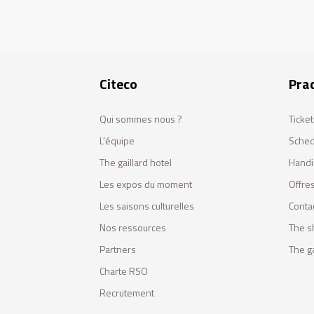
Citeco
Prac
Qui sommes nous ?
Ticket
L'équipe
Sched
The gaillard hotel
Handi
Les expos du moment
Offres
Les saisons culturelles
Conta
Nos ressources
The s
Partners
The ga
Charte RSO
Recrutement