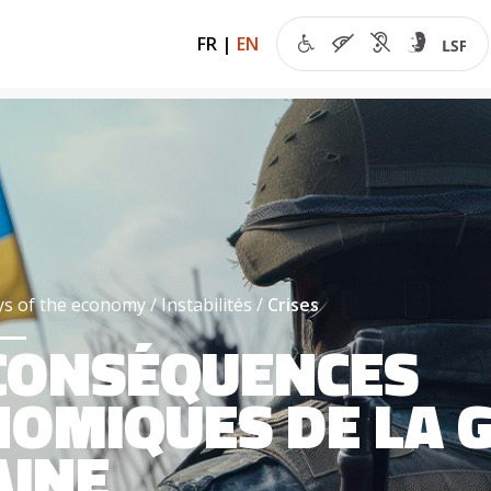
FR
|
EN
ys of the economy
Instabilités
Crises
 CONSÉQUENCES
OMIQUES DE LA 
AINE