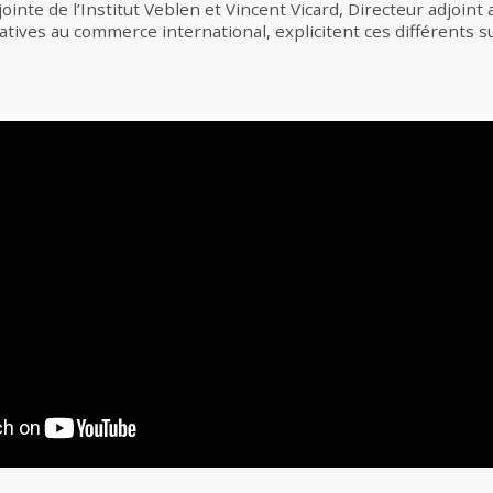
ointe de l’Institut Veblen et Vincent Vicard, Directeur adjoint 
atives au commerce international, explicitent ces différents su