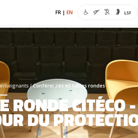
FR
|
EN
 enseignants
Conférences et tables rondes
E RONDE CITÉCO -
UR DU PROTECTI