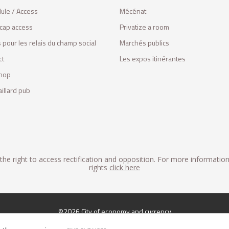
ule / Access
Mécénat
cap access
Privatize a room
 pour les relais du champ social
Marchés publics
ct
Les expos itinérantes
hop
illard pub
he right to access rectification and opposition. For more informatio
rights
click here
©2026 City of economy and currency