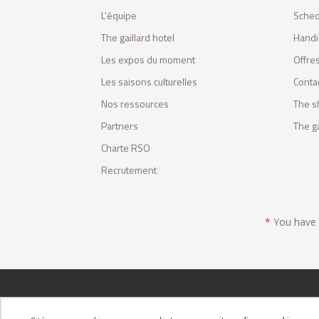
L'équipe
Sched
The gaillard hotel
Handi
Les expos du moment
Offres
Les saisons culturelles
Conta
Nos ressources
The s
Partners
The ga
Charte RSO
Recrutement
*
You have t