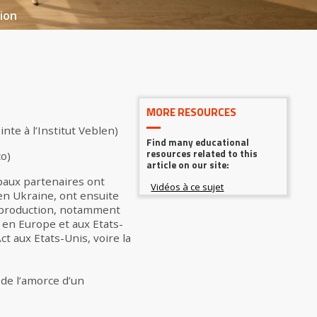
ion
MORE RESOURCES
nte à l’Institut Veblen)
Find many educational
resources related to this
co)
article on our site:
ipaux partenaires ont
en Ukraine, ont ensuite
e production, notamment
u en Europe et aux Etats-
ct aux Etats-Unis, voire la
 de l’amorce d’un