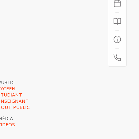
PUBLIC
LYCEEN
ETUDIANT
ENSEIGNANT
TOUT-PUBLIC
MÉDIA
VIDEOS