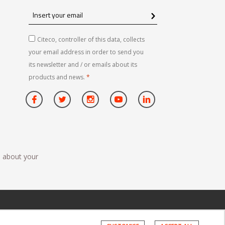
Insert
your
email
Citeco, controller of this data, collects
your email address in order to send you
its newsletter and / or emails about its
products and news.
*
n about your