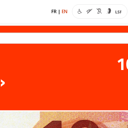
FR
|
EN
1
»