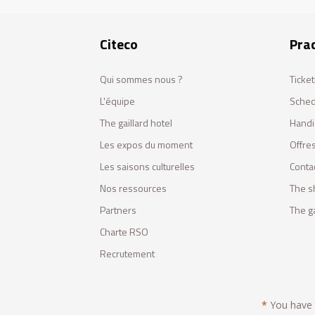
Citeco
Prac
Qui sommes nous ?
Ticket
L'équipe
Sched
The gaillard hotel
Handi
Les expos du moment
Offres
Les saisons culturelles
Conta
Nos ressources
The s
Partners
The ga
Charte RSO
Recrutement
*
You have t