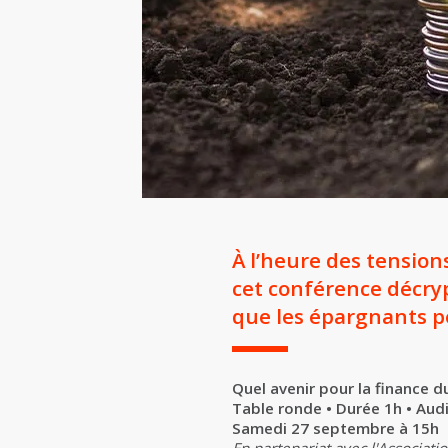
À l’heure des tension
cet conférence décryp
que les épargnants pe
Quel avenir pour la finance 
Table ronde • Durée 1h • Aud
Samedi 27 septembre à 15h