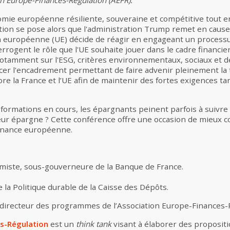
ion Europe-Finances-Régulation (AEFR).
mie européenne résiliente, souveraine et compétitive tout 
ion se pose alors que l'administration Trump remet en cause 
n européenne (UE) décide de réagir en engageant un processus
errogent le rôle que l'UE souhaite jouer dans le cadre financie
tamment sur l'ESG, critères environnementaux, sociaux et de 
cer l'encadrement permettant de faire advenir pleinement la 
 la France et l’UE afin de maintenir des fortes exigences tan
sformations en cours, les épargnants peinent parfois à suivre 
 leur épargne ? Cette conférence offre une occasion de mieux 
finance européenne.
miste, sous-gouverneure de la Banque de France.
de la Politique durable de la Caisse des Dépôts.
 directeur des programmes de l’Association Europe-Finances-
s-Régulation
est un
think tank
visant à élaborer des propositi