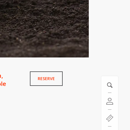
n,
RESERVE
ôle