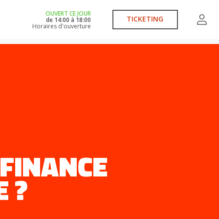
OUVERT CE JOUR
TICKETING
de
14:00
à
18:00
Horaires d'ouverture
 FINANCE
 ?