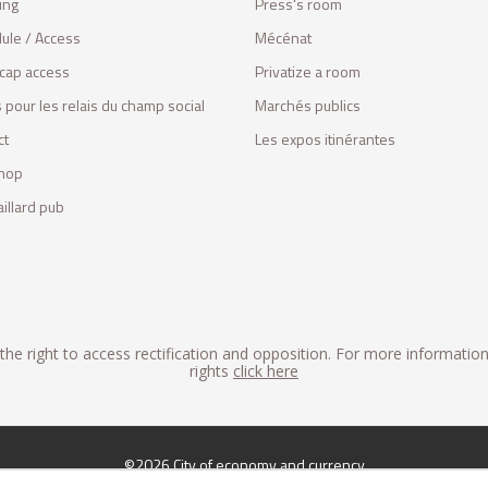
ing
Press's room
ule / Access
Mécénat
cap access
Privatize a room
 pour les relais du champ social
Marchés publics
ct
Les expos itinérantes
hop
illard pub
he right to access rectification and opposition. For more informatio
rights
click here
©2026 City of economy and currency