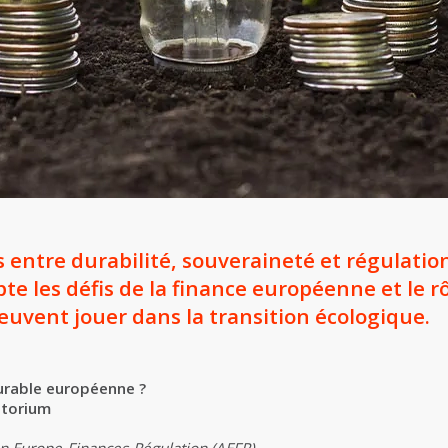
s entre durabilité, souveraineté et régulatio
te les défis de la finance européenne et le r
uvent jouer dans la transition écologique.
durable européenne ?
itorium