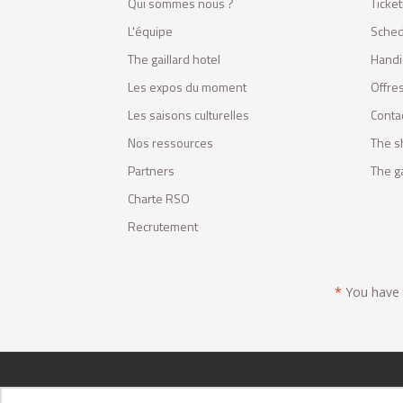
Qui sommes nous ?
Ticket
L'équipe
Sched
The gaillard hotel
Handi
Les expos du moment
Offres
Les saisons culturelles
Conta
Nos ressources
The s
Partners
The ga
Charte RSO
Recrutement
*
You have t