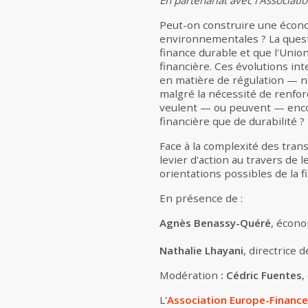
En partenariat avec l'Associat
Peut-on construire une écono
environnementales ? La quest
finance durable et que l'Unio
financière. Ces évolutions int
en matière de régulation — no
malgré la nécessité de renfor
veulent — ou peuvent — encore
financière que de durabilité ?
Face à la complexité des tran
levier d'action au travers de
orientations possibles de la 
En présence de :
Agnès Benassy-Quéré
, écono
Nathalie Lhayani
, directrice 
Modération
: Cédric Fuentes
,
L'
Association Europe-Finance