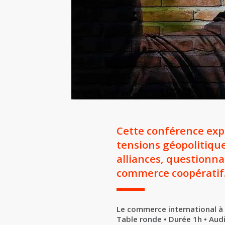
Cette conférence exp
tensions géopolitique
alliances, questionnan
commerce coopératif
Le commerce international à
Table ronde • Durée 1h • Aud