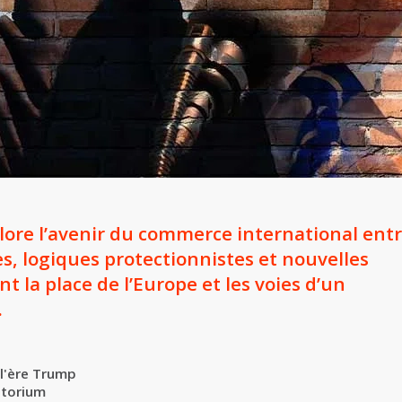
lore l’avenir du commerce international ent
s, logiques protectionnistes et nouvelles
t la place de l’Europe et les voies d’un
.
 l'ère Trump
itorium