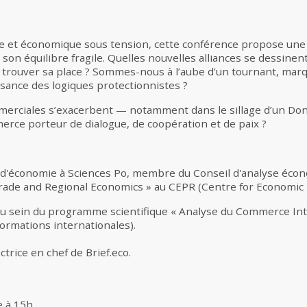
e et économique sous tension, cette conférence propose une
on équilibre fragile. Quelles nouvelles alliances se dessinent 
trouver sa place ? Sommes-nous à l’aube d’un tournant, marqu
sance des logiques protectionnistes ?
ommerciales s’exacerbent — notamment dans le sillage d’un 
erce porteur de dialogue, de coopération et de paix ?
d'économie à Sciences Po, membre du Conseil d'analyse écono
ade and Regional Economics » au CEPR (Centre for Economic P
 sein du programme scientifique « Analyse du Commerce Inte
formations internationales).
actrice en chef de Brief.eco.
e à 15h