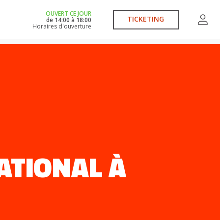
OUVERT CE JOUR
TICKETING
de
14:00
à
18:00
Horaires d'ouverture
ATIONAL À