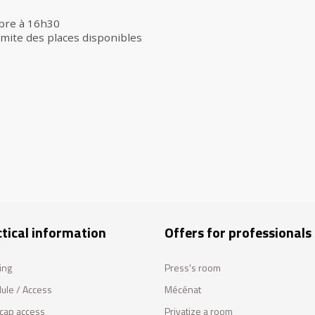
bre à 16h30
imite des places disponibles
tical information
Offers for professionals
ing
Press's room
ule / Access
Mécénat
cap access
Privatize a room