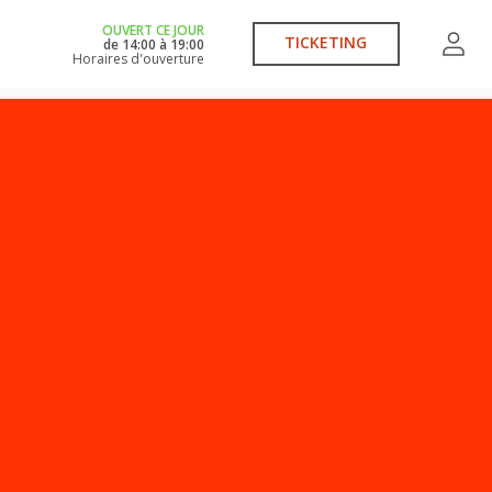
OUVERT CE JOUR
TICKETING
de
14:00
à
19:00
Horaires d'ouverture