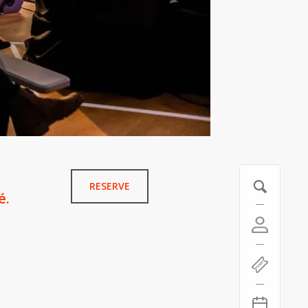
RESERVE
é.