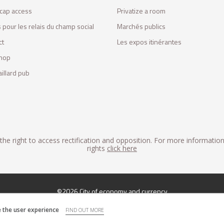
cap access
Privatize a room
 pour les relais du champ social
Marchés publics
ct
Les expos itinérantes
hop
illard pub
he right to access rectification and opposition. For more informatio
rights
click here
©2026 City of economy and currency
 the user experience
FIND OUT MORE