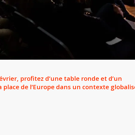
évrier, profitez d’une table ronde et d’un
a place de l’Europe dans un contexte globalis