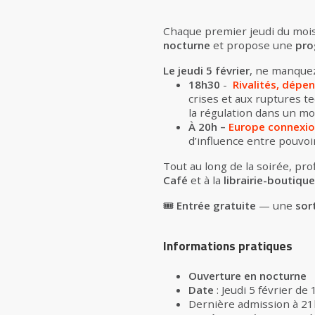
Chaque premier jeudi du mois
nocturne
et propose une
prog
Le jeudi 5 février
, ne manquez
18h30
-
Rivalités, dépen
crises et aux ruptures te
la régulation dans un mo
À 20h –
Europe connexi
d’influence entre pouvoir
Tout au long de la soirée, pro
Café
et à la
librairie-boutique
🎟️
Entrée gratuite
— une
sort
Informations pratiques
Ouverture en nocturne
Date
: Jeudi 5 février de
Dernière admission à 2