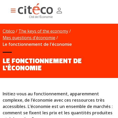
Skip
Cookies management panel
to
Main
main
navigation
content
Citéco
The keys of the economy
Mes questions d'économie
Le fonctionnement de l'économie
LE FONCTIONNEMENT DE
L'ÉCONOMIE
Initiez-vous au fonctionnement, apparemment
complexe, de l’économie avec ces ressources très
accessibles
. L’économie est un ensemble de
marchés
:
comment se fixent les prix et les quantités produites