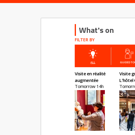
What's on
FILTER BY
ALL
GUIDED T
Visite en réalité
Visite g
augmentée
L'hôtel 
Tomorrow 14h
Tomorr
un chât
plein Pa