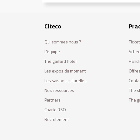
Citeco
Prac
Qui sommes nous ?
Ticket
L'équipe
Sched
The gaillard hotel
Handi
Les expos du moment
Offres
Les saisons culturelles
Conta
Nos ressources
The s
Partners
The ga
Charte RSO
Recrutement