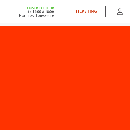
OUVERT CE JOUR
TICKETING
de
14:00
à
18:00
Horaires d'ouverture