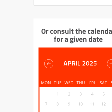
Or consult the calenda
for a given date
APRIL 2025
MON
TUE
WED
THU
FRI
SAT
1
2
3
4
5
7
8
9
10
11
12