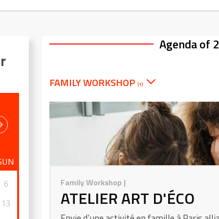
Agenda of 
r
FAMILY WORKSHOP
(1)
SUN
Family Workshop
|
6
ATELIER ART D'ÉCO
13
Envie d’une activité en famille à Paris alli