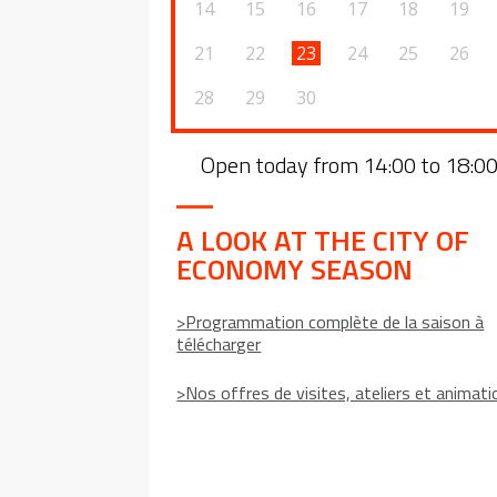
14
15
16
17
18
19
21
22
23
24
25
26
28
29
30
Open today from 14:00 to 18:0
A LOOK AT THE CITY OF
ECONOMY SEASON
>Programmation complète de la saison à
télécharger
>Nos offres de visites, ateliers et animat