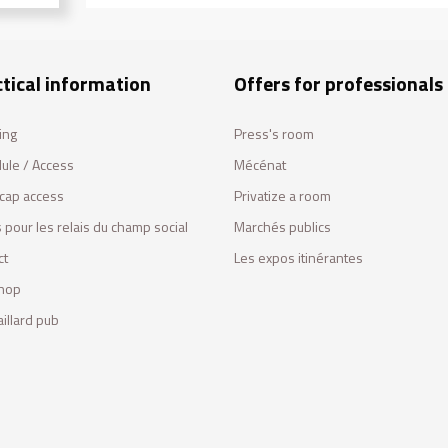
tical information
Offers for professionals
ing
Press's room
ule / Access
Mécénat
cap access
Privatize a room
 pour les relais du champ social
Marchés publics
ct
Les expos itinérantes
hop
illard pub