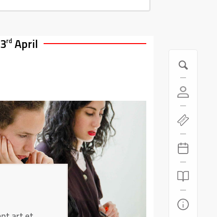
23
April
rd
ant art et