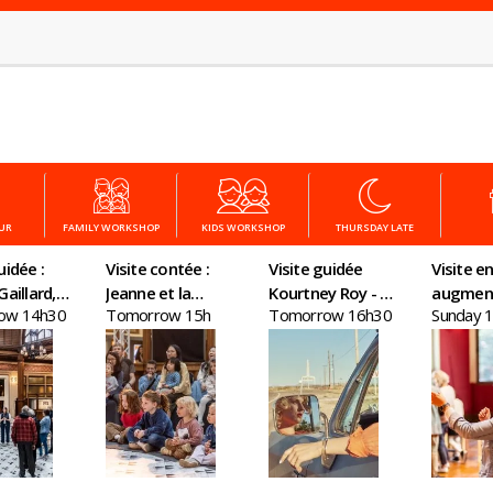
OUR
FAMILY WORKSHOP
KIDS WORKSHOP
THURSDAY LATE
uidée :
Visite contée :
Visite guidée
Visite en
Gaillard,
Jeanne et la
Kourtney Roy - All
augmen
ow 14h30
Tomorrow 15h
Tomorrow 16h30
Sunday 
eau en
quête du remède
Inclusive
ris
magique