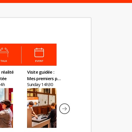
TALK
EVENT
 réalité
Visite guidée :
Visite guidée
Visite en
tée
Mes premiers pas
Kourtney Roy - All
augmen
14h
Sunday 14h30
Sunday 16h30
Tuesday 
en économie
Inclusive