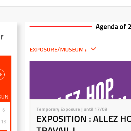
Agenda of 
r
EXPOSURE/MUSEUM
(1)
SUN
Temporary Exposure
| until 17/08
6
EXPOSITION : ALLEZ HO
13
TRAVAIL !