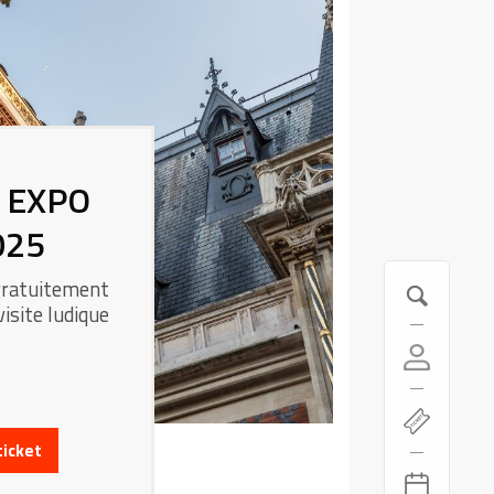
 EXPO
025
 gratuitement
isite ludique
ticket