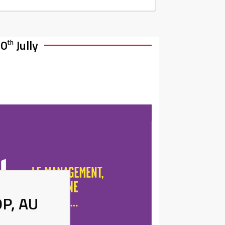
20
Jully
th
P, AU