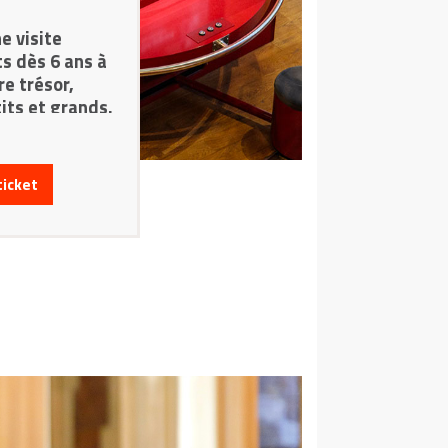
e visite
ts dès 6 ans à
e trésor,
its et grands.
ticket