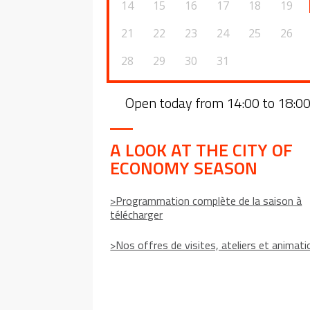
14
15
16
17
18
19
21
22
23
24
25
26
28
29
30
31
Open today from 14:00 to 18:0
A LOOK AT THE CITY OF
ECONOMY SEASON
>Programmation complète de la saison à
télécharger
>Nos offres de visites, ateliers et animat