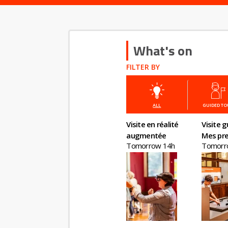
What's on
FILTER BY
ALL
GUIDED T
Visite en réalité
Visite g
augmentée
Mes pre
Tomorrow 14h
Tomorr
en éco