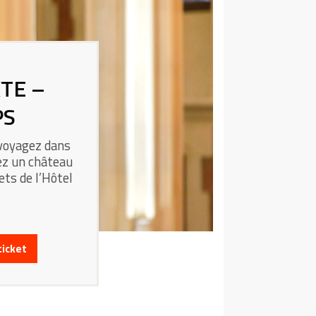
XTE –
PS
 voyagez dans
rez un château
ets de l’Hôtel
ticket