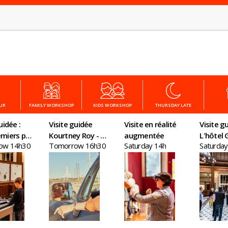
OUR
FAMILY WORKSHOP
KIDS WORKSHOP
THURSDAY LATE
uidée :
Visite guidée
Visite en réalité
Visite gu
miers pas
Kourtney Roy - All
augmentée
L'hôtel G
ow 14h30
Tomorrow 16h30
Saturday 14h
Saturda
nomie
Inclusive
un chât
plein Par