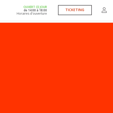
OUVERT CE JOUR
TICKETING
de
14:00
à
18:00
Horaires d'ouverture