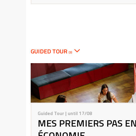
GUIDED TOUR
(3)
Guided Tour
| until 17/08
MES PREMIERS PAS E
ÉCONOMIE