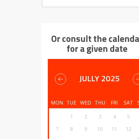
Or consult the calenda
for a given date
JULLY 2025
MON
TUE
WED
THU
FRI
SAT
1
2
3
4
5
7
8
9
10
11
12