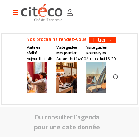
Aller
Panneau de gestion des cookies
au
Main
contenu
navigation
principal
Nos prochains rendez-vous
Filtrer
Visite en
Visite guidée :
Visite guidée
Visite en
réalité
Mes premiers
Kourtney Roy -
réalité
augmentée
pas en
All Inclusive
augmentée
Aujourd'hui 14h
Aujourd'hui 14h30
Aujourd'hui 16h30
Mardi 14h
économie
Ou consulter l'agenda
pour une date donnée