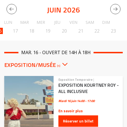
JUIN 2026
LUN
MAR
MER
JEU
VEN
SAM
DIM
6
17
18
19
20
21
22
23
MAR. 16 - OUVERT DE 14H À 18H
EXPOSITION/MUSÉE
(1)
Exposition Temporaire
|
EXPOSITION KOURTNEY ROY -
ALL INCLUSIVE
Mardi 16 juin
14:00 - 17:00
En savoir plus
Réserver un billet