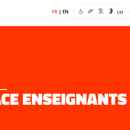
FR
|
EN
CE ENSEIGNANTS