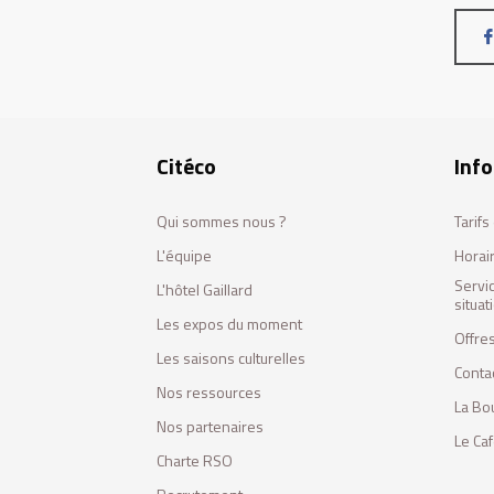
Citéco
Info
Qui sommes nous ?
Tarif
L'équipe
Horai
Servi
L'hôtel Gaillard
situa
Les expos du moment
Offres
Les saisons culturelles
Conta
Nos ressources
La Bo
Nos partenaires
Le Ca
Charte RSO