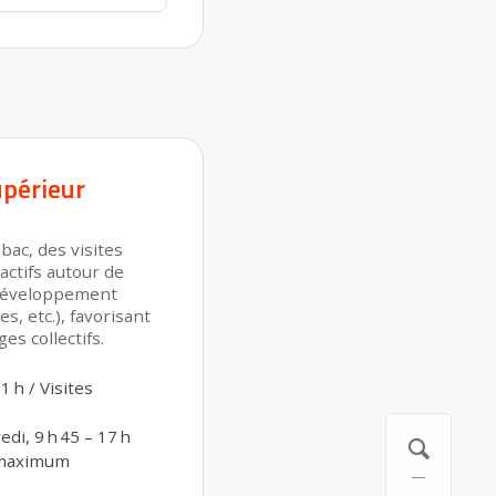
périeur
bac, des visites
actifs autour de
développement
es, etc.), favorisant
es collectifs.
1 h / Visites
di, 9 h 45 – 17 h
 maximum