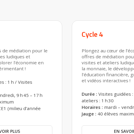
Cycle 4
s de médiation pour le
Plongez au cœur de l’é
ites ludiques et
offres de médiation pour 
plorer l’économie en
visites et ateliers lud
érimentant !
la monnaie, le dévelop
l’éducation financière, g
et vidéos interactives !
s : 1 h / Visites
Durée :
Visites guidées : 
dredi, 9 h 45 – 17 h
ateliers : 1 h 30
aximum
Horaires :
mardi – vendre
CE1 (milieu d’année
Jauge :
40 élèves maxim
VOIR PLUS
EN SAVOI