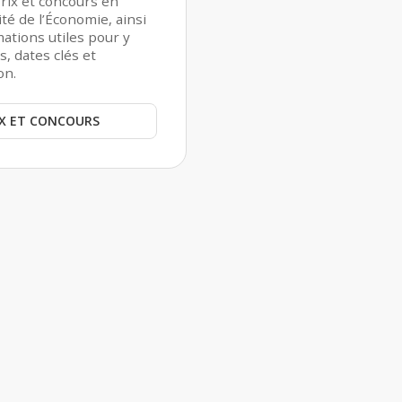
rix et concours en
ité de l’Économie, ainsi
mations utiles pour y
s, dates clés et
on.
RIX ET CONCOURS