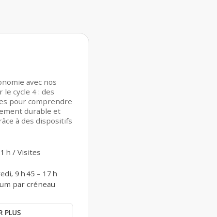
conomie avec nos
le cycle 4 : des
iques pour comprendre
pement durable et
râce à des dispositifs
1 h / Visites
di, 9 h 45 – 17 h
um par créneau
R PLUS