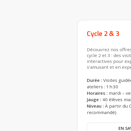
Cycle 2 & 3
Découvrez nos offre
cycle 2 et 3 : des vis
interactives pour ex
s’amusant et en exp
Durée :
Visites guidée
ateliers : 1 h 30
Horaires :
mardi – ven
Jauge :
40 élèves m
Niveau :
À partir du 
recommandé)
EN SA