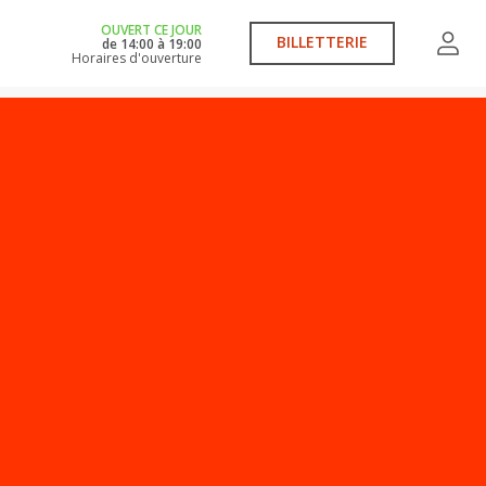
OUVERT CE JOUR
BILLETTERIE
de
14:00
à
19:00
Horaires d'ouverture