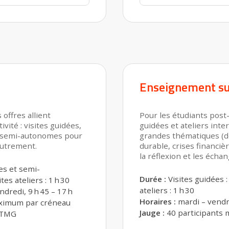
Enseignement su
 offres allient
Pour les étudiants post-
ivité : visites guidées,
guidées et ateliers inter
s semi-autonomes pour
grandes thématiques (
autrement.
durable, crises financièr
la réflexion et les échang
es et semi-
Durée :
Visites guidées : 
tes ateliers : 1 h 30
ateliers : 1 h 30
dredi, 9 h 45 – 17 h
Horaires :
mardi – vendre
ximum par créneau
Jauge :
40 participants
STMG