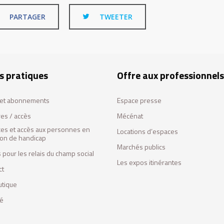
PARTAGER
TWEETER
s pratiques
Offre aux professionnels
s et abonnements
Espace presse
res / accès
Mécénat
ces et accès aux personnes en
Locations d’espaces
tion de handicap
Marchés publics
 pour les relais du champ social
Les expos itinérantes
ct
utique
fé