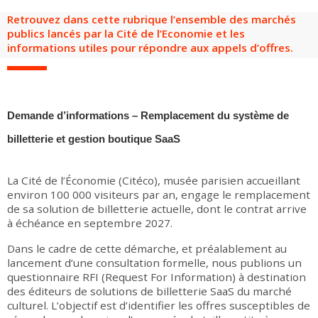
Groupes adultes
Groupes périscolaires
Groupes champ social
Visiteurs en situation de handicap
Professionnels du tourisme & CSE
Retrouvez dans cette rubrique l’ensemble des marchés
publics lancés par la Cité de l’Economie et les
FR
EN
informations utiles pour répondre aux appels d’offres.
Demande d’informations – Remplacement du système de
billetterie et gestion boutique SaaS
La Cité de l’Économie (Citéco), musée parisien accueillant
environ 100 000 visiteurs par an, engage le remplacement
de sa solution de billetterie actuelle, dont le contrat arrive
à échéance en septembre 2027.
Dans le cadre de cette démarche, et préalablement au
lancement d’une consultation formelle, nous publions un
questionnaire RFI (Request For Information) à destination
des éditeurs de solutions de billetterie SaaS du marché
culturel. L’objectif est d’identifier les offres susceptibles de