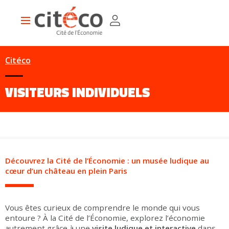
Aller
Panneau de gestion des cookies
au
Main
contenu
navigation
principal
Citéco
VISITEURS INDIVIDUELS
Découvrez la Cité de l’Économie : un musée ludique au
cœur d’un château en plein Paris
Vous êtes curieux de comprendre le monde qui vous
entoure ? À la Cité de l’Économie, explorez l’économie
autrement grâce à une
visite ludique et interactive
dans