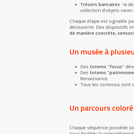
Trésors bancaires
: la d
collection d’objets rares 
Chaque étape est signalée pa
découverte. Des dispositifs i
de manière concrète, sensorie
Un musée à plusieu
Des
totems "focus"
déve
Des
totems "patrimoine
Renaissance.
Tous les contenus sont 
Un parcours coloré 
Chaque séquence possède son 
pour faciliter la compréhensi