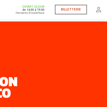
OUVERT CE JOUR
BILLETTERIE
de
14:00
à
19:00
Horaires d'ouverture
ION
CO