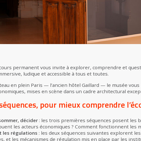
parcours permanent vous invite à explorer, comprendre et qu
mersive, ludique et accessible à tous et toutes.
âteau en plein Paris — l’ancien hôtel Gaillard — le musée vo
onomiques, mises en scène dans un cadre architectural excep
 séquences, pour mieux comprendre l’é
nsommer, décider
: les trois premières séquences posent les 
 jouent les acteurs économiques ? Comment fonctionnent les 
 les régulations
: les deux séquences suivantes explorent le
res, et les mécanismes de régulation mis en place par les instit