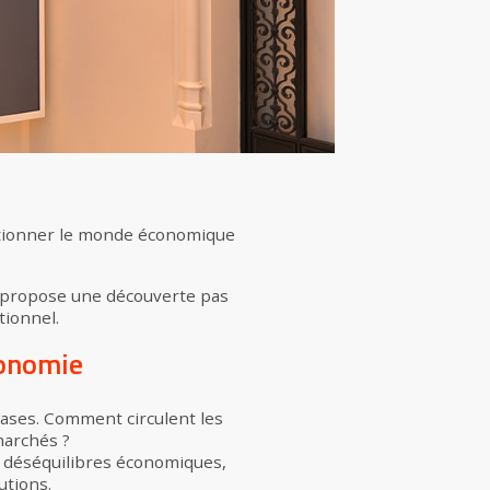
estionner le monde économique
us propose une découverte pas
tionnel.
conomie
bases. Comment circulent les
marchés ?
s déséquilibres économiques,
utions.