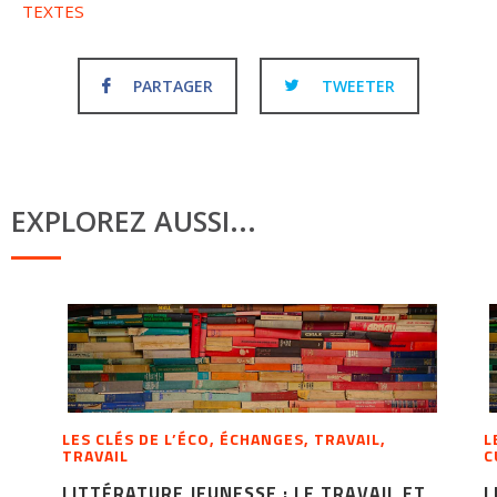
TEXTES
PARTAGER
TWEETER
EXPLOREZ AUSSI...
LES CLÉS DE L’ÉCO, ÉCHANGES, TRAVAIL,
L
TRAVAIL
C
LITTÉRATURE JEUNESSE : LE TRAVAIL ET
L