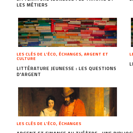
LES MÉTIERS
LES CLÉS DE L’ÉCO, ÉCHANGES, ARGENT ET
L
CULTURE
L
LITTÉRATURE JEUNESSE : LES QUESTIONS
D'ARGENT
LES CLÉS DE L’ÉCO, ÉCHANGES