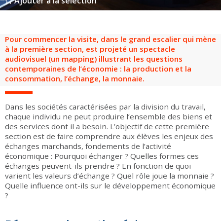
Ajouter à la sélection
Groupes adultes
Groupes périscolaires
Groupes champ social
Visiteurs en situation de handicap
Professionnels du tourisme & CSE
FR
EN
Pour commencer la visite, dans le grand escalier qui mène
à la première section, est projeté un spectacle
audiovisuel (un mapping) illustrant les questions
contemporaines de l’économie : la production et la
consommation, l’échange, la monnaie.
Dans les sociétés caractérisées par la division du travail,
chaque individu ne peut produire l’ensemble des biens et
des services dont il a besoin. L’objectif de cette première
section est de faire comprendre aux élèves les enjeux des
échanges marchands, fondements de l’activité
économique : Pourquoi échanger ? Quelles formes ces
échanges peuvent-ils prendre ? En fonction de quoi
varient les valeurs d’échange ? Quel rôle joue la monnaie ?
Quelle influence ont-ils sur le développement économique
?