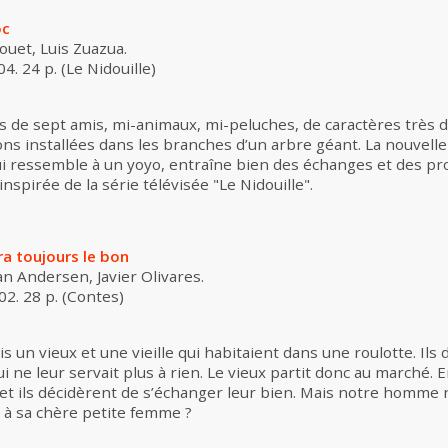
oc
ouet, Luis Zuazua.
4. 24 p. (Le Nidouille)
 de sept amis, mi-animaux, mi-peluches, de caractères très di
ns installées dans les branches d’un arbre géant. La nouvelle 
ui ressemble à un yoyo, entraîne bien des échanges et des pro
inspirée de la série télévisée "Le Nidouille".
ra toujours le bon
n Andersen, Javier Olivares.
2. 28 p. (Contes)
fois un vieux et une vieille qui habitaient dans une roulotte. Il
ui ne leur servait plus à rien. Le vieux partit donc au marché. 
et ils décidèrent de s’échanger leur bien. Mais notre homme n
l à sa chère petite femme ?