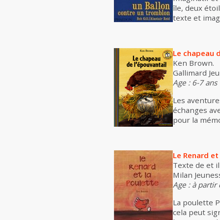
île, deux éto
texte et imag
Le chapeau d
Ken Brown.
Gallimard Jeu
Age : 6-7 ans
Les aventures
échanges avec
pour la mémo
Le Renard et
Texte de et il
Milan Jeunes
Age : à partir
La poulette P
cela peut sig