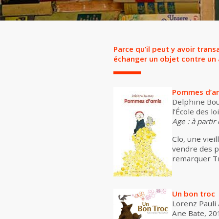
Parce qu’il peut y avoir tran
échanger un objet contre un a
Pommes d’a
Delphine Bou
l’École des lo
Age : à partir
Clo, une viei
vendre des po
remarquer Tr
Un bon troc
Lorenz Pauli 
Ane Bate, 20