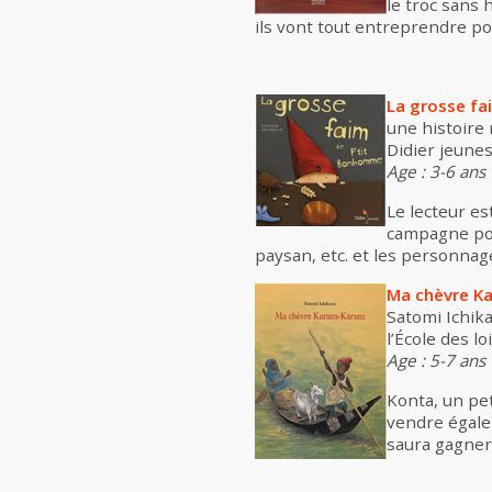
le troc sans 
ils vont tout entreprendre po
La grosse fa
une histoire 
Didier jeunes
Age : 3-6 ans
Le lecteur es
campagne pour
paysan, etc. et les personna
Ma chèvre K
Satomi Ichik
l’École des lo
Age : 5-7 ans
Konta, un pe
vendre égalem
saura gagner 