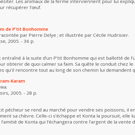
hésiter. Les animaux de la ferme interviennent pour lui expliqu
ur récupérer l’œuf.
im de P’tit Bonhomme
racontée par Pierre Delye ; et illustrée par Cécile Hudrisier.
se, 2005. - 36 p.
t entraîné à la suite d’un P’tit Bonhomme qui est ballotté de l’un
 obtenir de quoi calmer sa faim. Sa quête le conduit chez le 
ges qu’il rencontre tout au long de son chemin lui demandent
aram-Karam
awa.
isirs, 2005. - 28 p.
tit pécheur se rend au marché pour vendre ses poissons, il
ent sa chèvre. Celle-ci s’échappe et Konta la poursuit, elle lui
l’amitié de Konta qui l’échangera contre l’argent de la vente 