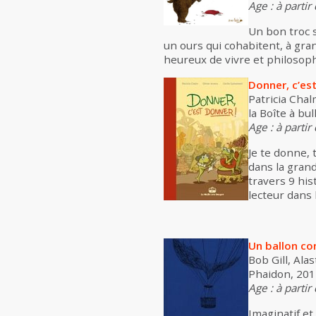
Age : à partir
Un bon troc s
un ours qui cohabitent, à gran
heureux de vivre et philosoph
Donner, c’est
Patricia Chal
la Boîte à bul
Age : à partir
Je te donne,
dans la grand
travers 9 hi
lecteur dans 
Un ballon co
Bob Gill, Alas
Phaidon, 2011
Age : à partir
Imaginatif e