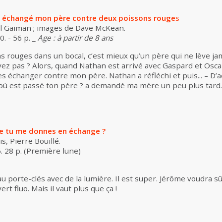
’ai échangé mon père contre deux poissons rouge
s
il Gaiman ; images de Dave McKean.
. - 56 p. _
Age : à partir de 8 ans
 rouges dans un bocal, c’est mieux qu’un père qui ne lève jam
ez pas ? Alors, quand Nathan est arrivé avec Gaspard et Oscar, j
 échanger contre mon père. Nathan a réfléchi et puis... – D’accor
s où est passé ton père ? a demandé ma mère un peu plus tard.
e tu me donnes en échange ?
s, Pierre Bouillé.
. 28 p. (Première lune)
au porte-clés avec de la lumière. Il est super. Jérôme voudra 
ert fluo. Mais il vaut plus que ça !