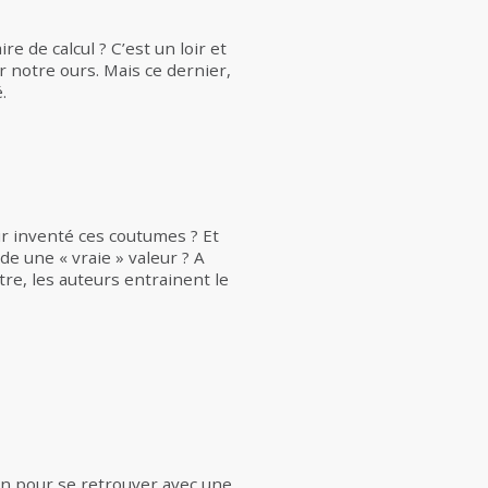
e de calcul ? C’est un loir et
r notre ours. Mais ce dernier,
.
r inventé ces coutumes ? Et
e une « vraie » valeur ? A
re, les auteurs entrainent le
on pour se retrouver avec une