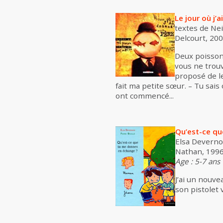
Le jour où j
textes de Ne
Delcourt, 2000
Deux poissons
vous ne trouv
proposé de les
fait ma petite sœur. – Tu sai
ont commencé...
Qu’est-ce qu
Elsa Devernoi
Nathan, 1996
Age : 5-7 ans
J’ai un nouve
son pistolet v