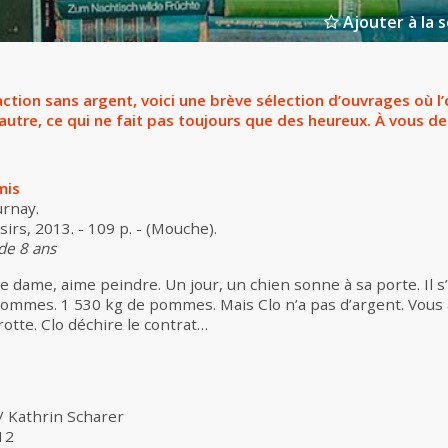
Ajouter à la s
saction sans argent, voici une brève sélection d’ouvrages où 
utre, ce qui ne fait pas toujours que des heureux. À vous de l
mis
rnay.
isirs, 2013. - 109 p. - (Mouche).
 de 8 ans
lle dame, aime peindre. Un jour, un chien sonne à sa porte. Il s’
mmes. 1 530 kg de pommes. Mais Clo n’a pas d’argent. Vous av
otte. Clo déchire le contrat…
/ Kathrin Scharer
12