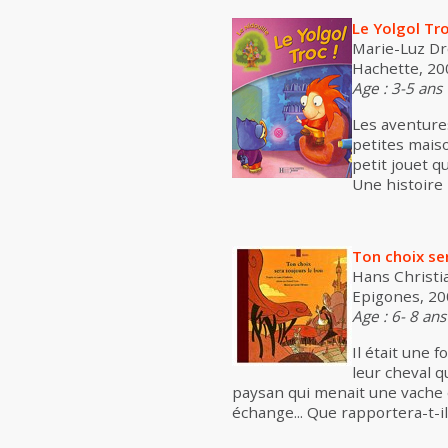
Le Yolgol Tr
Marie-Luz Dr
Hachette, 200
Age : 3-5 ans
Les aventures
petites maiso
petit jouet q
Une histoire 
Ton choix se
Hans Christia
Epigones, 200
Age : 6- 8 ans
Il était une 
leur cheval q
paysan qui menait une vache 
échange... Que rapportera-t-i