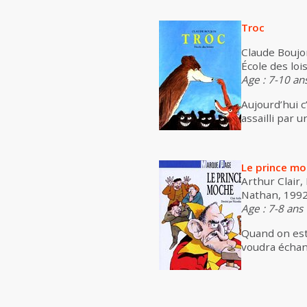
Troc
Claude Boujo
École des loi
Age : 7-10 an
Aujourd’hui c’
assailli par 
Le prince m
Arthur Clair,
Nathan, 1992
Age : 7-8 ans
Quand on est 
voudra échan