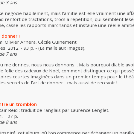
 de 3 ans
e négocie habilement, mais l’amitié est-elle vraiment une affair
d renfort de tractations, trocs à répétition, qui semblent lése
e, casse les rapports marchands et instaure une réelle amitié
 donner !
m, Olivier Arnera, Cécile Guinement.
les, 2012. - 93 p. - (La malle aux images).
 de 7 ans
 tu me donnes, nous nous donnons… Mais pourquoi diable avoi
e folie des cadeaux de Noël, comment distinguer ce qui possèd
stoires courtes imaginées dans un premier temps pour le théât
les secrets de l’art de donner... mais aussi de recevoir !
ntre un tromblon
tair Reid ; traduit de l’anglais par Laurence Lenglet.
. - 27 p.
 de 8 ans
t inspiré, cet album, où l’on commence par échanger un papill