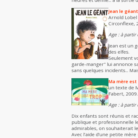
heures et demie... à la sortie d
Jean le géant
Arnold Lobel
Circonflexe, 
Age : à partir
Jean est un g
des elfes.
Seulement voi
garde-manger" lui annonce sa m
sans quelques incidents... Mai
Ma mère est
un texte de M
Fabert, 2009. 
Age : à partir
Dix enfants sont réunis et rac
publique et professionnelle le
admirables, on souhaiterait 
Avec l’aide d’une petite mère