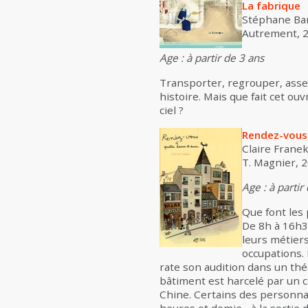
La fabrique
Stéphane Ba
Autrement, 20
Age : à partir de 3 ans
Transporter, regrouper, assem
histoire. Mais que fait cet ou
ciel ?
Rendez-vous 
Claire Franek
T. Magnier, 2
Age : à partir
Que font les 
De 8h à 16h30
leurs métiers
occupations. 
rate son audition dans un thé
bâtiment est harcelé par un 
Chine. Certains des personnag