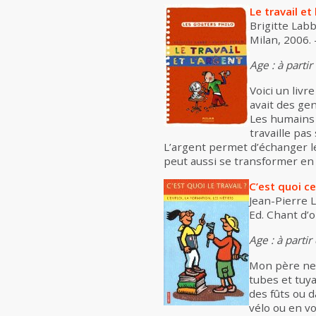
Le travail et
Brigitte Labb
Milan, 2006. 
Age : à partir
Voici un livr
avait des gen
Les humains o
travaille pa
L’argent permet d’échanger les
peut aussi se transformer en « 
C’est quoi ce
Jean-Pierre L
Ed. Chant d’o
Age : à partir
Mon père ne p
tubes et tuya
des fûts ou d
vélo ou en vo