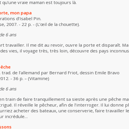
 qu’une vraie maman est toujours là.
porte, mon papa
trations d’Isabel Pin.
, 2007. - 22 p. - (L’œil de la chouette).
 de 6 ans
travailler. Il me dit au revoir, ouvre la porte et disparaît. Mais
e des vies, il voyage très, très loin, découvre des pays inconn
pêche
, trad. de l’allemand par Bernard Friot, dessin Emile Bravo
2012. - 36 p. – (Vitamine)
 de 6 ans
 en train de faire tranquillement sa sieste après une pêche mat
rigué. Il réveille le pêcheur, afin de l’interroger. Il lui donne pl
riez acheter des bateaux, une conserverie, faire travailler les
ur incrédule…
ssons