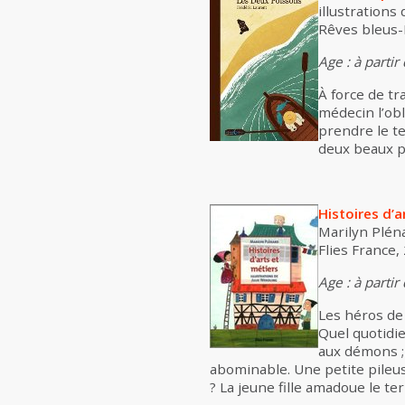
illustrations
Rêves bleus-É
Age : à partir
À force de tr
médecin l’obl
prendre le te
deux beaux po
Histoires d’a
Marilyn Pléna
Flies France,
Age : à partir
Les héros de 
Quel quotidi
aux démons ; 
abominable. Une petite pileus
? La jeune fille amadoue le terr