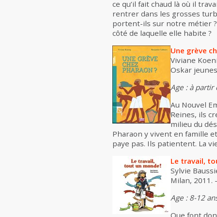
ce qu’il fait chaud là où il tr
rentrer dans les grosses turb
portent-ils sur notre métier ?
côté de laquelle elle habite ?
Une grève ch
Viviane Koeni
Oskar jeuness
Age : à partir
Au Nouvel Emp
Reines, ils c
milieu du dés
Pharaon y vivent en famille e
paye pas. Ils patientent. La v
Le travail, t
Sylvie Baussi
Milan, 2011. -
Age : 8-12 an
Que font donc