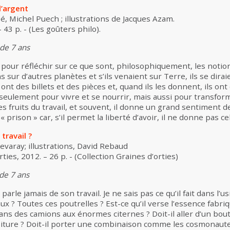
 l’argent
é, Michel Puech ; illustrations de Jacques Azam.
- 43 p. - (Les goûters philo).
 de 7 ans
e pour réfléchir sur ce que sont, philosophiquement, les notions 
s sur d’autres planètes et s’ils venaient sur Terre, ils se dira
nt des billets et des pièces et, quand ils les donnent, ils ont
s seulement pour vivre et se nourrir, mais aussi pour transfor
 fruits du travail, et souvent, il donne un grand sentiment de 
prison » car, s’il permet la liberté d’avoir, il ne donne pas cel
 travail ?
evaray; illustrations, David Rebaud
rties, 2012. – 26 p. - (Collection Graines d’orties)
 de 7 ans
arle jamais de son travail. Je ne sais pas ce qu’il fait dans l’us
ux ? Toutes ces poutrelles ? Est-ce qu’il verse l’essence fabr
ans des camions aux énormes citernes ? Doit-il aller d’un bout d
iture ? Doit-il porter une combinaison comme les cosmonautes ? 