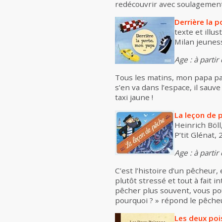
redécouvrir avec soulagement
Derrière la 
texte et illus
Milan jeunesse
Age : à partir
Tous les matins, mon papa part 
s’en va dans l’espace, il sauv
taxi jaune !
La leçon de 
Heinrich Böll
P’tit Glénat, 
Age : à partir
C’est l’histoire d’un pêcheur,
plutôt stressé et tout à fait int
pêcher plus souvent, vous pour
pourquoi ? » répond le pêche
Les deux poi