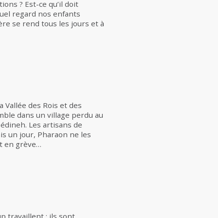
ions ? Est-ce qu’il doit
Quel regard nos enfants
re se rend tous les jours et à
a Vallée des Rois et des
mble dans un village perdu au
Médineh. Les artisans de
is un jour, Pharaon ne les
ent en grève…
travaillent : ils sont