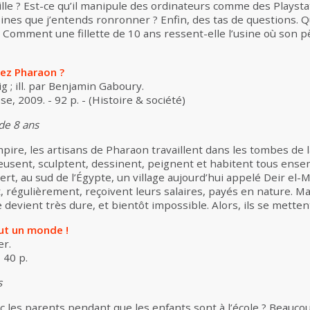
availle ? Est-ce qu’il manipule des ordinateurs comme des Playstat
ines que j’entends ronronner ? Enfin, des tas de questions. 
 Comment une fillette de 10 ans ressent-elle l’usine où son pè
ez Pharaon ?
g ; ill. par Benjamin Gaboury.
e, 2009. - 92 p. - (Histoire & société)
 de 8 ans
ire, les artisans de Pharaon travaillent dans les tombes de l
reusent, sculptent, dessinent, peignent et habitent tous ense
ert, au sud de l’Égypte, un village aujourd’hui appelé Deir el-
t, régulièrement, reçoivent leurs salaires, payés en nature. Ma
ie devient très dure, et bientôt impossible. Alors, ils se mett
out un monde !
er.
 40 p.
s
 les parents pendant que les enfants sont à l’école ? Beaucoup 