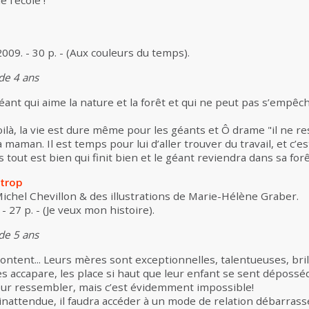
e l’école !
2009. - 30 p. - (Aux couleurs du temps).
 de 4 ans
éant qui aime la nature et la forêt et qui ne peut pas s’empê
là, la vie est dure même pour les géants et Ô drame "il ne re
aman. Il est temps pour lui d’aller trouver du travail, et c’est
s tout est bien qui finit bien et le géant reviendra dans sa for
 trop
ichel Chevillon & des illustrations de Marie-Hélène Graber.
- 27 p. - (Je veux mon histoire).
 de 5 ans
ontent... Leurs mères sont exceptionnelles, talentueuses, brill
s accapare, les place si haut que leur enfant se sent dépossédé
leur ressembler, mais c’est évidemment impossible!
 inattendue, il faudra accéder à un mode de relation débarras