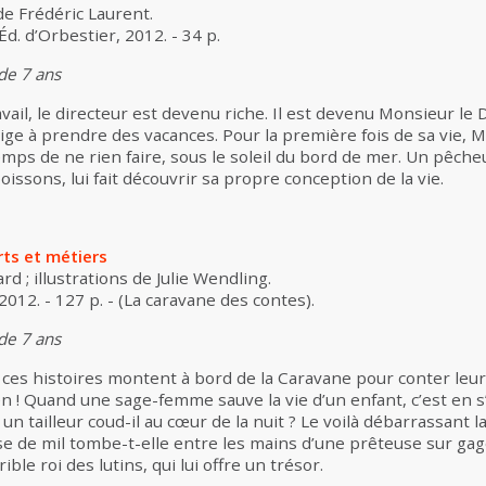
 de Frédéric Laurent.
d. d’Orbestier, 2012. - 34 p.
 de 7 ans
avail, le directeur est devenu riche. Il est devenu Monsieur le 
ige à prendre des vacances. Pour la première fois de sa vie, M
mps de ne rien faire, sous le soleil du bord de mer. Un pêcheu
issons, lui fait découvrir sa propre conception de la vie.
rts et métiers
rd ; illustrations de Julie Wendling.
 2012. - 127 p. - (La caravane des contes).
 de 7 ans
ces histoires montent à bord de la Caravane pour conter leur 
en ! Quand une sage-femme sauve la vie d’un enfant, c’est e
un tailleur coud-il au cœur de la nuit ? Le voilà débarrassant 
e de mil tombe-t-elle entre les mains d’une prêteuse sur gage
ible roi des lutins, qui lui offre un trésor.