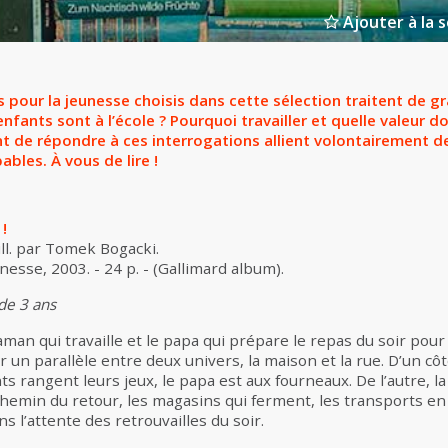
Ajouter à la s
 pour la jeunesse choisis dans cette sélection traitent de g
nfants sont à l’école ? Pourquoi travailler et quelle valeur do
ent de répondre à ces interrogations allient volontairement d
bles. À vous de lire !
!
ill. par Tomek Bogacki.
nesse, 2003. - 24 p. - (Gallimard album).
 de 3 ans
maman qui travaille et le papa qui prépare le repas du soir pour t
r un parallèle entre deux univers, la maison et la rue. D’un côt
ts rangent leurs jeux, le papa est aux fourneaux. De l’autre, 
e chemin du retour, les magasins qui ferment, les transports e
ns l’attente des retrouvailles du soir.