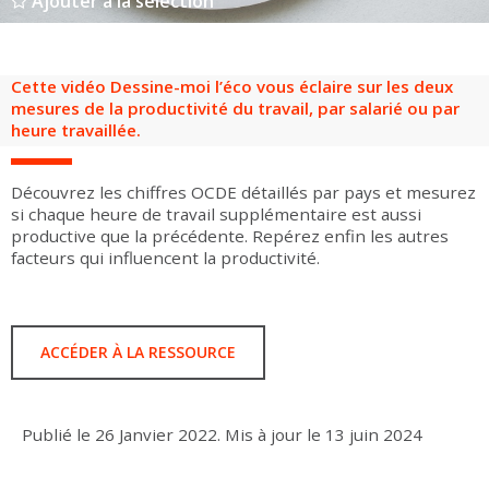
Ajouter à la sélection
Groupes adultes
Groupes périscolaires
Groupes champ social
Visiteurs en situation de handicap
Professionnels du tourisme & CSE
FR
EN
Cette vidéo Dessine-moi l’éco vous éclaire sur les deux
mesures de la productivité du travail, par salarié ou par
heure travaillée.
Découvrez les chiffres OCDE détaillés par pays et mesurez
si chaque heure de travail supplémentaire est aussi
productive que la précédente. Repérez enfin les autres
facteurs qui influencent la productivité.
ACCÉDER À LA RESSOURCE
Publié le
26 Janvier 2022
.
Mis à jour le
13 juin 2024