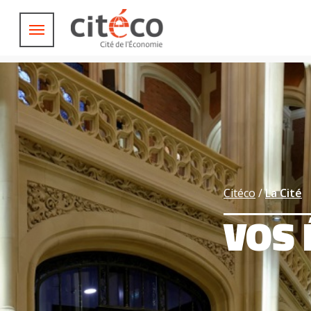
Aller
Panneau de gestion des cookies
Main
au
navigation
contenu
Préparer sa visite
principal
Au programme
Evénements, conférences, spectacles
Explorer nos
Ressources
Histoire de la pensée économique
Qui sommes-nous ?
Citéco
La Cité
Vous êtes
VOS
Visiteurs en situation de handicap
Professionnels du tourisme & CSE