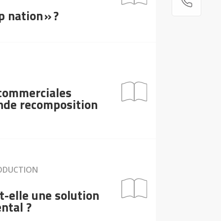
up nation » ?
 commerciales
onde recomposition
ODUCTION
t-elle une solution
ntal ?