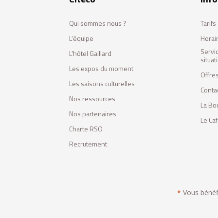
Qui sommes nous ?
Tarif
L'équipe
Horai
Servi
L'hôtel Gaillard
situa
Les expos du moment
Offres
Les saisons culturelles
Conta
Nos ressources
La Bo
Nos partenaires
Le Ca
Charte RSO
Recrutement
*
Vous bénéfic