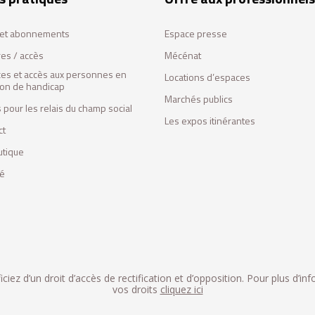
s et abonnements
Espace presse
res / accès
Mécénat
ces et accès aux personnes en
Locations d’espaces
tion de handicap
Marchés publics
 pour les relais du champ social
Les expos itinérantes
ct
utique
fé
iez d’un droit d’accès de rectification et d’opposition. Pour plus d’in
vos droits
cliquez ici