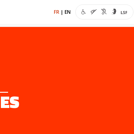
FR
|
EN
TES