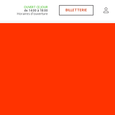
OUVERT CE JOUR
BILLETTERIE
de
14:00
à
18:00
Horaires d'ouverture