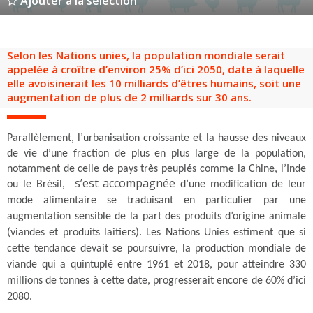
Ajouter à la sélection
Groupes adultes
Groupes périscolaires
Groupes champ social
Visiteurs en situation de handicap
Professionnels du tourisme & CSE
FR
EN
Selon les Nations unies, la population mondiale serait
appelée à croître d’environ 25% d’ici 2050, date à laquelle
elle avoisinerait les 10 milliards d’êtres humains, soit une
augmentation de plus de 2 milliards sur 30 ans.
Parallèlement, l’urbanisation croissante et la hausse des niveaux
de vie d’une fraction de plus en plus large de la population,
notamment de celle de pays très peuplés comme la Chine, l’Inde
s’est accompagnée
ou le Brésil,
d’une modification de leur
mode alimentaire se traduisant en particulier par une
augmentation sensible de la part des produits d’origine animale
(viandes et produits laitiers). Les Nations Unies estiment que si
cette tendance devait se poursuivre, la production mondiale de
viande qui a quintuplé entre 1961 et 2018, pour atteindre 330
millions de tonnes à cette date, progresserait encore de 60% d’ici
2080.