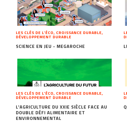
LES CLÉS DE L’ÉCO, CROISSANCE DURABLE,
L
DÉVELOPPEMENT DURABLE
D
SCIENCE EN JEU - MEGAROCHE
L
LES CLÉS DE L’ÉCO, CROISSANCE DURABLE,
L
DÉVELOPPEMENT DURABLE
D
L'AGRICULTURE DU XXIE SIÈCLE FACE AU
Q
DOUBLE DÉFI ALIMENTAIRE ET
ENVIRONNEMENTAL