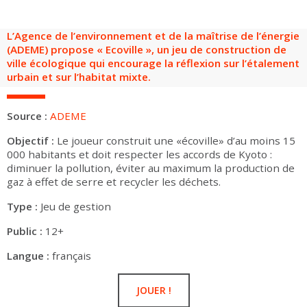
Groupes adultes
Groupes périscolaires
Groupes champ social
Visiteurs en situation de handicap
Professionnels du tourisme & CSE
L’Agence de l’environnement et de la maîtrise de l’énergie
FR
EN
(ADEME) propose « Ecoville », un jeu de construction de
ville écologique qui encourage la réflexion sur l’étalement
urbain et sur l’habitat mixte.
Source :
ADEME
Objectif :
Le joueur construit une «écoville» d’au moins 15
000 habitants et doit respecter les accords de Kyoto :
diminuer la pollution, éviter au maximum la production de
gaz à effet de serre et recycler les déchets.
Type :
Jeu de gestion
Public :
12+
Langue :
français
JOUER !