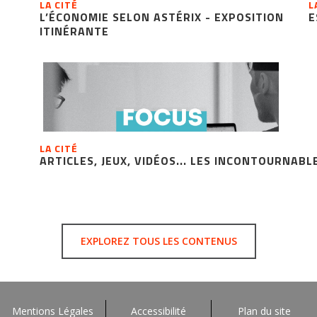
LA CITÉ
L
L’ÉCONOMIE SELON ASTÉRIX - EXPOSITION
E
ITINÉRANTE
LA CITÉ
ARTICLES, JEUX, VIDÉOS... LES INCONTOURNABL
EXPLOREZ TOUS LES CONTENUS
Mentions Légales
Accessibilité
Plan du site