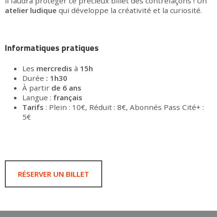
il faudra protéger ce précieux billet des contrefaçons ! Un
atelier ludique
qui développe la créativité et la curiosité.
Informatiques pratiques
Les
mercredis
à
15h
Durée
: 1h30
À partir
de 6 ans
Langue :
français
Tarifs
:
Plein : 10€, Réduit : 8€, Abonnés Pass Cité+ :
5€
RÉSERVER UN BILLET