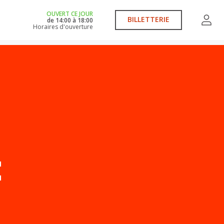
OUVERT CE JOUR
BILLETTERIE
de
14:00
à
18:00
Horaires d'ouverture
E