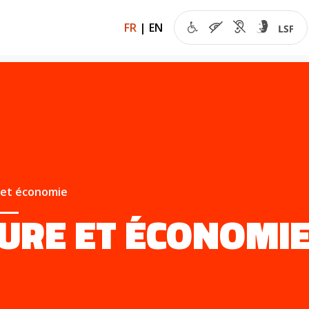
FR
|
EN
 et économie
URE ET ÉCONOMI