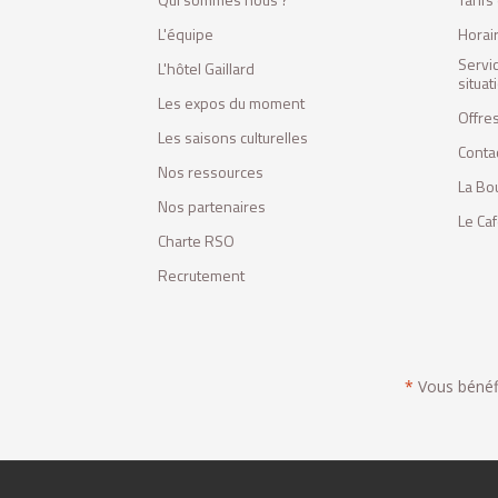
L'équipe
Horai
Servi
L'hôtel Gaillard
situa
Les expos du moment
Offres
Les saisons culturelles
Conta
Nos ressources
La Bo
Nos partenaires
Le Ca
Charte RSO
Recrutement
*
Vous bénéfic