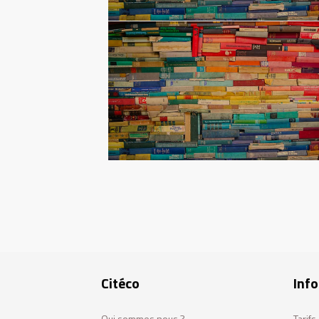
Pagination
Citéco
Info
Qui sommes nous ?
Tarif