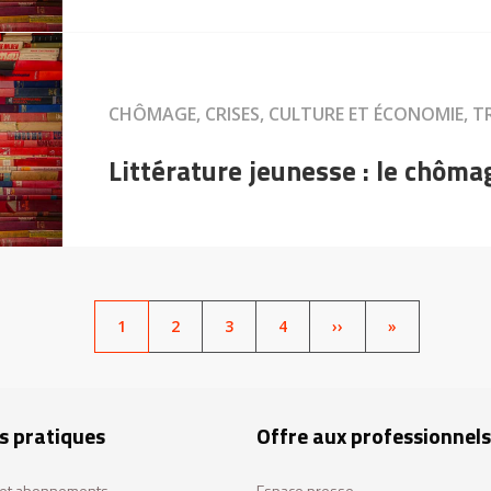
CHÔMAGE, CRISES, CULTURE ET ÉCONOMIE, T
Littérature jeunesse : le chôma
PAGE
1
PAGE
2
PAGE
3
PAGE
4
SUIVANT
››
LAST
»
ACTUELLE
PAGE
s pratiques
Offre aux professionnels
s et abonnements
Espace presse