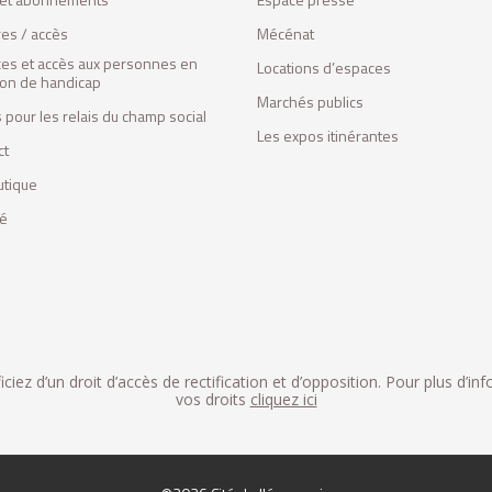
res / accès
Mécénat
ces et accès aux personnes en
Locations d’espaces
tion de handicap
Marchés publics
 pour les relais du champ social
Les expos itinérantes
ct
utique
fé
iez d’un droit d’accès de rectification et d’opposition. Pour plus d’in
vos droits
cliquez ici