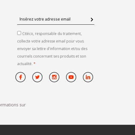
Insérez
votre
adresse
Citéco, responsable du traitement,
email
collecte votre adresse email pour vous
envoyer sa lettre d'information et/ou des
courriels concernant ses produits et son
actualité.
*
formations sur