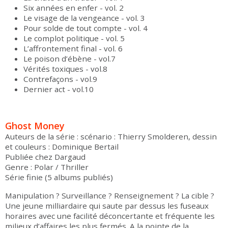
Six années en enfer - vol. 2
Le visage de la vengeance - vol. 3
Pour solde de tout compte - vol. 4
Le complot politique - vol. 5
L’affrontement final - vol. 6
Le poison d’ébène - vol.7
Vérités toxiques - vol.8
Contrefaçons - vol.9
Dernier act - vol.10
Ghost Money
Auteurs de la série : scénario : Thierry Smolderen, dessin
et couleurs : Dominique Bertail
Publiée chez Dargaud
Genre : Polar / Thriller
Série finie (5 albums publiés)
Manipulation ? Surveillance ? Renseignement ? La cible ?
Une jeune milliardaire qui saute par dessus les fuseaux
horaires avec une facilité déconcertante et fréquente les
milieux d’affaires les plus fermés. A la pointe de la