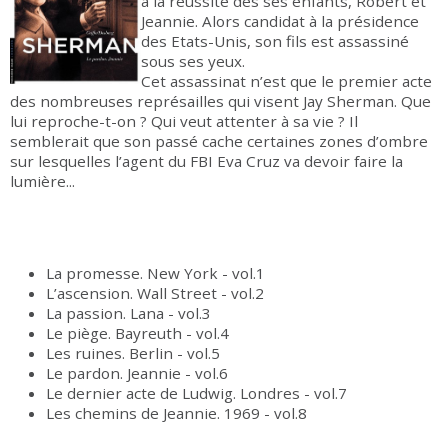
à la réussite des ses enfants, Robert et
Jeannie. Alors candidat à la présidence
des Etats-Unis, son fils est assassiné
sous ses yeux.
Cet assassinat n’est que le premier acte
des nombreuses représailles qui visent Jay Sherman. Que
lui reproche-t-on ? Qui veut attenter à sa vie ? Il
semblerait que son passé cache certaines zones d’ombre
sur lesquelles l’agent du FBI Eva Cruz va devoir faire la
lumière...
La promesse. New York - vol.1
L’ascension. Wall Street - vol.2
La passion. Lana - vol.3
Le piège. Bayreuth - vol.4
Les ruines. Berlin - vol.5
Le pardon. Jeannie - vol.6
Le dernier acte de Ludwig. Londres - vol.7
Les chemins de Jeannie. 1969 - vol.8