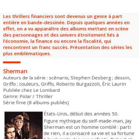
Groupes adultes
Groupes périscolaires
Groupes champ social
Visiteurs en situation de handicap
Professionnels du tourisme & CSE
Les thrillers financiers sont devenus un genre à part
FR
EN
entière en bande-dessinée. Depuis quelques années en
effet, on a vu apparaître des albums mettant en scène
des personnages et des univers étroitement liés à
l’économie, la finance ou encore la fiscalité, qui
rencontrent un franc succès. Présentation des séries les
plus emblématiques.
Sherman
Auteurs de la série : scénario, Stephen Desberg ; dessin,
Griffo ; couleurs, Griffo, Roberto Burgazzoli, Éric Laurin
Publiée chez Le Lombard
Genre: Polar / Thriller
Série finie (8 albums publiés)
tats-Unis, début des années 50.
É
Figure mythique du self-made-man, Jay
Sherman est un homme comblé : parti
de rien, il a consacré sa vie et sa fortune