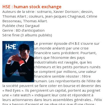
HSE : human stock exchange
Auteurs de la série : scénario, Xavier Dorison ; dessin,
Thomas Allart ; couleurs, Jean-Jacques Chagnaud, Céline
Bessoneau, Thomas Allart.
Publiée chez Dargaud
Genre : BD d’anticipation
Série finie (3 albums publiés)
Le premier épisode d’H.$.E s’ouvre sur
un monde anéanti par une crise
financière sans précédent. Pourtant,
alors que l’économie des pays
industrialisés est ravagée, que les
chômeurs et les petits porteurs ruinés
se comptent par millions, une valeur
financière semble résister : l’être
humain. Les représentants de l’élite de
la société peuvent se faire coter en bourse et devenir des
« Red Eyes ». Ils perçoivent un capital, portent au poignet
une « rate watch » indiquant leur cote et répondent à
leurs actionnaires dans leurs assemblées générales... Félix
Fox a besoin d’argent et ne rêve plus que d’une chose :