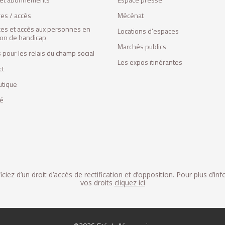
res / accès
Mécénat
ces et accès aux personnes en
Locations d’espaces
tion de handicap
Marchés publics
 pour les relais du champ social
Les expos itinérantes
ct
utique
fé
iez d’un droit d’accès de rectification et d’opposition. Pour plus d’in
vos droits
cliquez ici