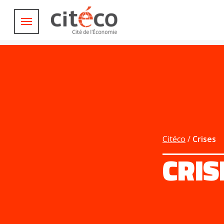
Aller
Panneau de gestion des cookies
Main
au
navigation
contenu
Préparer sa visite
principal
Au programme
Evénements, conférences, spectacles
Explorer nos
Ressources
Histoire de la pensée économique
Qui sommes-nous ?
Citéco
Crises
Vous êtes
CRIS
Visiteurs en situation de handicap
Professionnels du tourisme & CSE