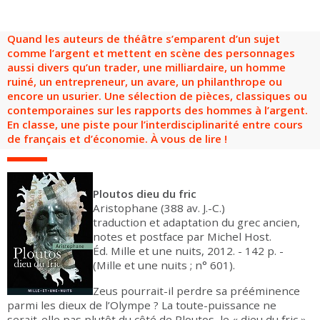
Groupes adultes
Groupes périscolaires
Groupes champ social
Visiteurs en situation de handicap
Professionnels du tourisme & CSE
Quand les auteurs de théâtre s’emparent d’un sujet
FR
EN
comme l’argent et mettent en scène des personnages
aussi divers qu’un trader, une milliardaire, un homme
ruiné, un entrepreneur, un avare, un philanthrope ou
encore un usurier. Une sélection de pièces, classiques ou
contemporaines sur les rapports des hommes à l’argent.
En classe, une piste pour l’interdisciplinarité entre cours
de français et d’économie. À vous de lire !
Ploutos dieu du fric
Aristophane (388 av. J.-C.)
traduction et adaptation du grec ancien,
notes et postface par Michel Host.
Éd. Mille et une nuits, 2012. - 142 p. -
(Mille et une nuits ; n° 601).
Zeus pourrait-il perdre sa prééminence
parmi les dieux de l’Olympe ? La toute-puissance ne
serait-elle pas plutôt du côté de Ploutos, le « dieu du fric »