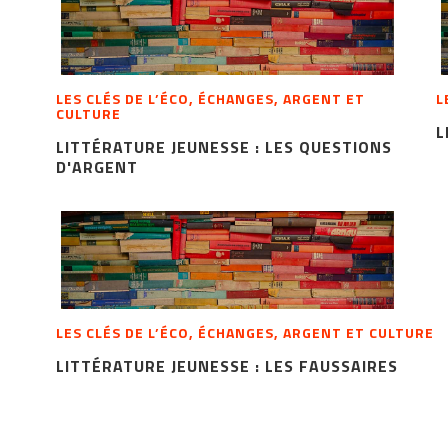
LES CLÉS DE L’ÉCO, ÉCHANGES, ARGENT ET
L
CULTURE
L
LITTÉRATURE JEUNESSE : LES QUESTIONS
D'ARGENT
LES CLÉS DE L’ÉCO, ÉCHANGES, ARGENT ET CULTURE
LITTÉRATURE JEUNESSE : LES FAUSSAIRES