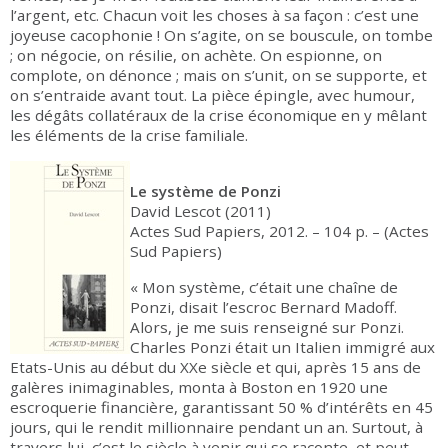
l’argent, etc. Chacun voit les choses à sa façon : c’est une
joyeuse cacophonie ! On s’agite, on se bouscule, on tombe
; on négocie, on résilie, on achète. On espionne, on
complote, on dénonce ; mais on s’unit, on se supporte, et
on s’entraide avant tout. La pièce épingle, avec humour,
les dégâts collatéraux de la crise économique en y mêlant
les éléments de la crise familiale.
Le système de Ponzi
David Lescot (2011)
Actes Sud Papiers, 2012. – 104 p. – (Actes
Sud Papiers)
« Mon système, c’était une chaîne de
Ponzi, disait l’escroc Bernard Madoff.
Alors, je me suis renseigné sur Ponzi.
Charles Ponzi était un Italien immigré aux
Etats-Unis au début du XXe siècle et qui, après 15 ans de
galères inimaginables, monta à Boston en 1920 une
escroquerie financière, garantissant 50 % d’intérêts en 45
jours, qui le rendit millionnaire pendant un an. Surtout, à
travers lui, c’est le siècle à venir qui se raconte, et peut-