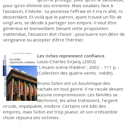
pour qu’on élimine ses ennemis. Mais soudain, face à
l’assassin, il hésite : sa jeunesse l’effraie et il n’a ni allié, ni
descendant. Et voilà que le patron, ayant trouvé un fils de
vingt ans, se décide à partager son empire. Il veut être
généreux et bienveillant. Devant cette proposition
inattendue, l’assassin doit choisir : poursuivre son désir de
vengeance ou accepter d’être l’héritier.
Les riches reprennent confiance
Louis-Charles Sirjacq. (2002)
"L’Avant-scène théâtre", 2002. - 111 p. -
(Collection des quatre-vents : inédit).
Bruno Sobin est un boulimique des
rachats en tout genre. Il ne recule devant
aucune compromission. Les familles se
déchirent, les amis trahissent, l’argent
circule, impalpable, inodore. Certains ont bâti des
empires, mais Sobin est trop joueur, et son irrésistible
chute réjouira ses victimes.