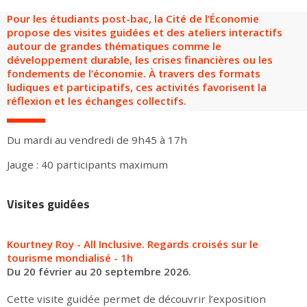
Groupes adultes
Groupes périscolaires
Groupes champ social
Visiteurs en situation de handicap
Professionnels du tourisme & CSE
Pour les étudiants post-bac, la Cité de l’Économie
propose des visites guidées et des ateliers interactifs
FR
EN
autour de grandes thématiques comme le
développement durable, les crises financières ou les
fondements de l’économie. À travers des formats
ludiques et participatifs, ces activités favorisent la
réflexion et les échanges collectifs.
Du mardi au vendredi de 9h45 à 17h
Jauge : 40 participants maximum
Visites guidées
Kourtney Roy - All Inclusive. Regards croisés sur le
tourisme mondialisé - 1h
Du 20 février au 20 septembre 2026.
Cette visite guidée permet de découvrir l’exposition