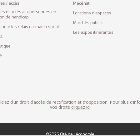
res / accès
Mécénat
ces et accès aux personnes en
Locations d’espaces
tion de handicap
Marchés publics
 pour les relais du champ social
Les expos itinérantes
ct
utique
fé
iez d’un droit d’accès de rectification et d’opposition. Pour plus d’in
vos droits
cliquez ici
©2026 Cité de l'économie