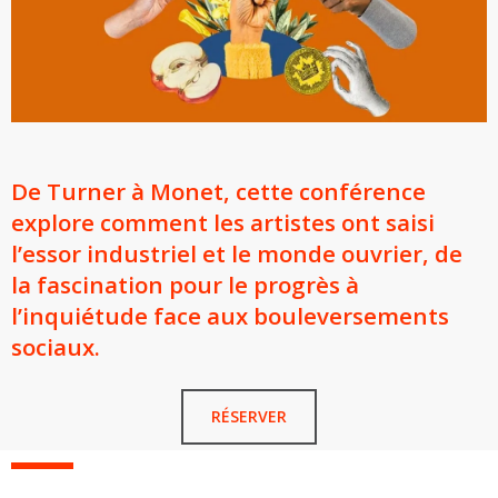
De Turner à Monet, cette conférence
explore comment les artistes ont saisi
l’essor industriel et le monde ouvrier, de
la fascination pour le progrès à
l’inquiétude face aux bouleversements
sociaux.
RÉSERVER