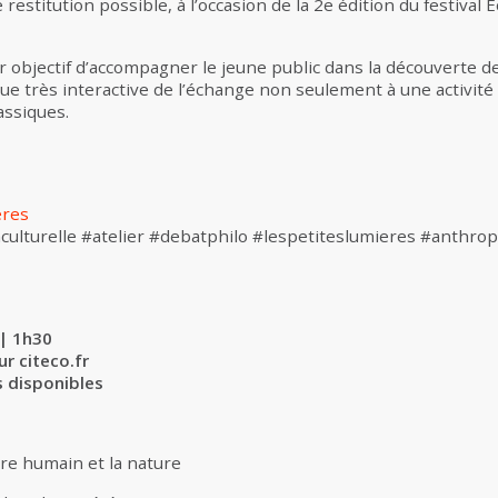
restitution possible, à l’occasion de la 2e édition du festival 
 objectif d’accompagner le jeune public dans la découverte de
que très interactive de l’échange non seulement à une activité 
assiques.
ères
ulturelle #atelier #debatphilo #lespetiteslumieres #anthr
 | 1h30
ur citeco.fr
s disponibles
tre humain et la nature