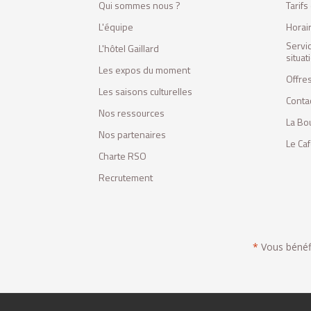
Qui sommes nous ?
Tarif
L'équipe
Horai
Servi
L'hôtel Gaillard
situa
Les expos du moment
Offres
Les saisons culturelles
Conta
Nos ressources
La Bo
Nos partenaires
Le Ca
Charte RSO
Recrutement
*
Vous bénéfic