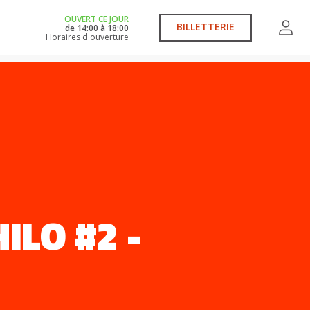
OUVERT CE JOUR
BILLETTERIE
de
14:00
à
18:00
Horaires d'ouverture
ILO #2 -