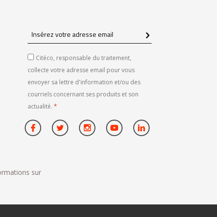
Insérez
votre
adresse
Citéco, responsable du traitement,
email
collecte votre adresse email pour vous
envoyer sa lettre d'information et/ou des
courriels concernant ses produits et son
actualité.
*
formations sur