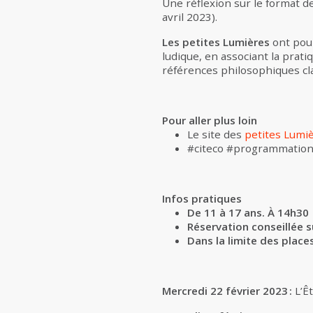
Une réflexion sur le format de 
avril 2023).
Les petites Lumières
ont pour
ludique, en associant la prati
références philosophiques cl
Pour aller plus loin
Le site des
petites Lumi
#citeco #programmationc
Infos pratiques
De 11 à 17 ans. À 14h30
Réservation conseillée s
Dans la limite des place
Mercredi 22 février 2023 :
L’Ê