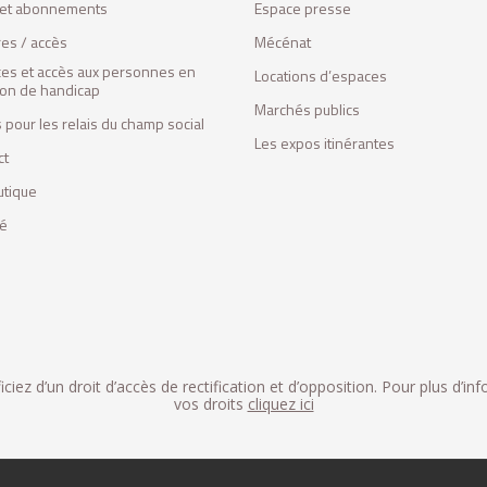
s et abonnements
Espace presse
res / accès
Mécénat
ces et accès aux personnes en
Locations d’espaces
tion de handicap
Marchés publics
 pour les relais du champ social
Les expos itinérantes
ct
utique
fé
iez d’un droit d’accès de rectification et d’opposition. Pour plus d’in
vos droits
cliquez ici