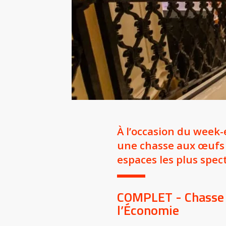
À l’occasion du week-
une chasse aux œufs i
espaces les plus spect
COMPLET - Chasse a
l’Économie