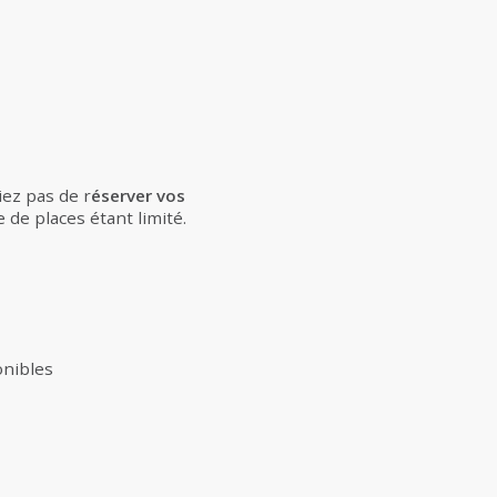
iez pas de r
éserver vos
 de places étant limité.
onibles