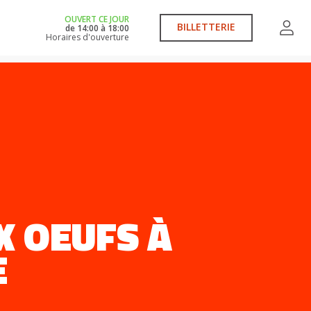
OUVERT CE JOUR
BILLETTERIE
de
14:00
à
18:00
Horaires d'ouverture
X OEUFS À
E