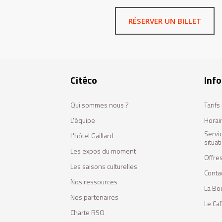
RÉSERVER UN BILLET
Citéco
Info
Qui sommes nous ?
Tarif
L'équipe
Horai
Servi
L'hôtel Gaillard
situa
Les expos du moment
Offres
Les saisons culturelles
Conta
Nos ressources
La Bo
Nos partenaires
Le Ca
Charte RSO