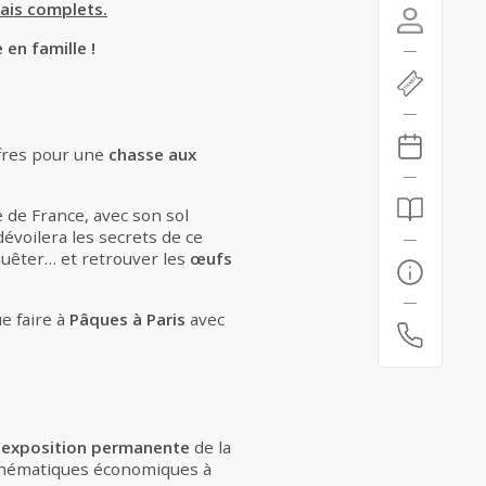
ais complets.
 en famille !
ffres pour une
chasse aux
 de France, avec son sol
évoilera les secrets de ce
nquêter… et retrouver les
œufs
e faire à
Pâques à Paris
avec
’
exposition permanente
de la
s thématiques économiques à