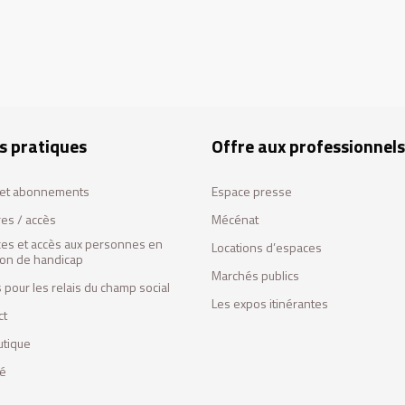
s pratiques
Offre aux professionnels
s et abonnements
Espace presse
res / accès
Mécénat
ces et accès aux personnes en
Locations d’espaces
tion de handicap
Marchés publics
 pour les relais du champ social
Les expos itinérantes
ct
utique
fé