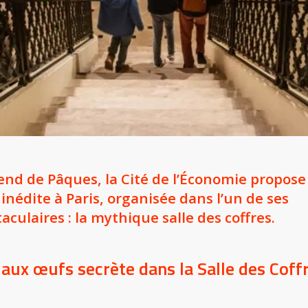
end de Pâques, la Cité de l’Économie propose
nédite à Paris, organisée dans l’un de ses
aculaires : la mythique salle des coffres.
ux œufs secrète dans la Salle des Coffre